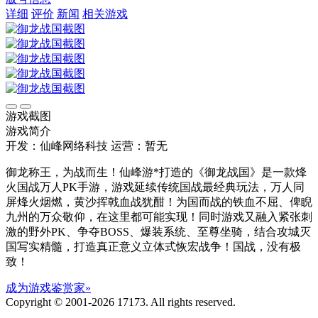
详细
评价
新闻
相关游戏
游戏截图
游戏简介
开发：仙峰网络科技
运营：暂无
御龙称王，为战而生！仙峰游*打造的《御龙战国》是一款烽
火国战万人PK手游，游戏延续传统国战最经典玩法，万人同
屏烽火烟燃，黄沙挥戟血战犹酣！为国而战的铁血不屈、俾睨
九州的万众敬仰，在这里都可能实现！同时游戏又融入紧张刺
激的野外PK、争夺BOSS、爆装系统、至尊坐骑，结合攻城灭
国写实精髓，打造真正意义立体式恢宏战争！国战，没有极
致！
成为游戏鉴赏家»
Copyright © 2001-2026 17173. All rights reserved.