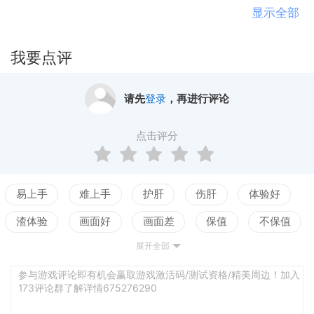
的新药。将你的新药推入市场来获取利润，着研发能
显示全部
力的提高，你的新药将能赚取更多的利润。用这些钱
招募更多优秀的研究员，为你的实验室解锁全新的设
我要点评
备。注意你的竞争对手们，他们随时准备与你争夺市
场，靠领先时代的新药把他们都打败吧！
请先
登录
，再进行评论
点击评分
易上手
难上手
护肝
伤肝
体验好
渣体验
画面好
画面差
保值
不保值
展开全部
配置高
配置低
测试
参与游戏评论即有机会赢取游戏激活码/测试资格/精美周边！加入
173评论群了解详情675276290