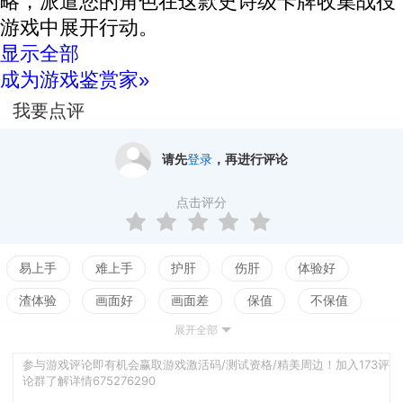
略，派遣您的角色在这款史诗级卡牌收集战役
游戏中展开行动。
显示全部
成为游戏鉴赏家»
我要点评
请先
登录
，再进行评论
点击评分
易上手
难上手
护肝
伤肝
体验好
渣体验
画面好
画面差
保值
不保值
展开全部
配置高
配置低
测试
参与游戏评论即有机会赢取游戏激活码/测试资格/精美周边！加入173评
论群了解详情675276290