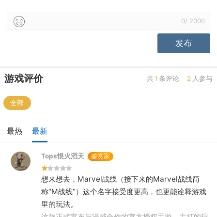
0
/
2000
发布
游戏评价
共
1
条评论
2
人参与
全部
最热
最新
Tops恨火滔天
鉴赏家
想来想去，Marvel战线（接下来的Marvel战线简
称“M战线”）这个名字接受度更高，也更能诠释游戏
里的玩法。
这款正式宣布与漫威合作的官方授权手游，主打的玩