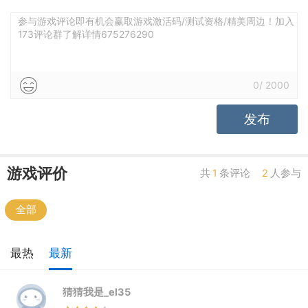
参与游戏评论即有机会赢取游戏激活码/测试资格/精美周边！加入
173评论群了解详情675276290
0
/
2000
发布
游戏评价
共
1
条评论
2
人参与
全部
最热
最新
猜猜我是_el35