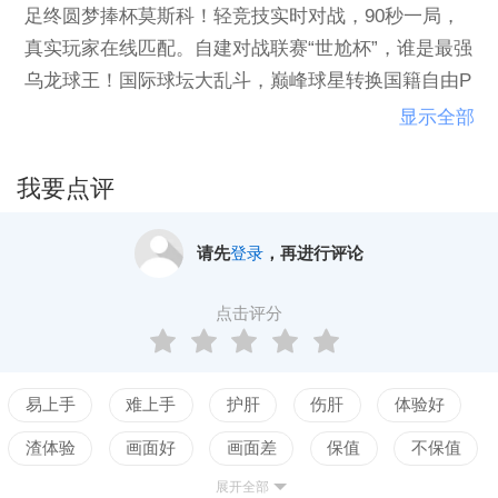
足终圆梦捧杯莫斯科！轻竞技实时对战，90秒一局，
真实玩家在线匹配。自建对战联赛“世尬杯”，谁是最强
乌龙球王！国际球坛大乱斗，巅峰球星转换国籍自由P
K。《热血乌龙球》引爆6月莫斯科世界杯新爆点！
显示全部
我要点评
请先
登录
，再进行评论
点击评分
易上手
难上手
护肝
伤肝
体验好
渣体验
画面好
画面差
保值
不保值
展开全部
配置高
配置低
测试