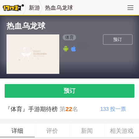
新游
热血乌龙球
热血乌龙球
体育
预订
预订
『体育』手游期待榜
第
22
名
133
投一票
详细
评价
新闻
相关游戏