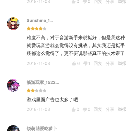
2018-11-08
0
0
回复
分享
举报
Sunshine_1…
难度不高，对于音游新手来说挺好，但是我这种
就爱玩音游就会觉得没有挑战，其实我还是挺手
残都这么觉得了，更不要说那些真正的技术帝了
2018-11-08
6
1
回复
分享
举报
畅游玩家_1522…
游戏里面广告也太多了吧
2018-11-08
0
0
回复
分享
举报
锐萌萌爱吃萝卜