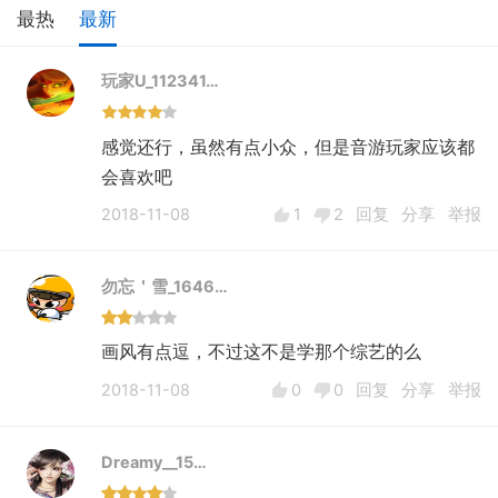
最热
最新
玩家U_112341…
感觉还行，虽然有点小众，但是音游玩家应该都
会喜欢吧
2018-11-08
1
2
回复
分享
举报
勿忘＇雪_1646…
画风有点逗，不过这不是学那个综艺的么
2018-11-08
0
0
回复
分享
举报
Dreamy__15…