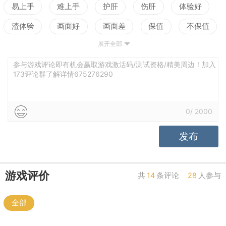
易上手
难上手
护肝
伤肝
体验好
渣体验
画面好
画面差
保值
不保值
展开全部
配置高
配置低
测试
参与游戏评论即有机会赢取游戏激活码/测试资格/精美周边！加入
173评论群了解详情675276290
0
/
2000
发布
游戏评价
共
14
条评论
28
人参与
全部