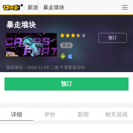
新游
暴走墙块
暴走墙块
预订
音乐
最新测试：2018-11-08 二测 不需要激活码
预订
详细
评价
新闻
相关游戏