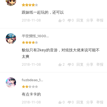
跟妹纸一起玩的，还可以
2018-11-08
0
0
回复
分享
举报
半世惆怅_1600…
貌似只有2key的音游，对炫技大佬来说可能不
太爽
2018-11-08
2
0
回复
分享
举报
fuzbdeao_1…
有点卡卡的
2018-11-08
0
0
回复
分享
举报