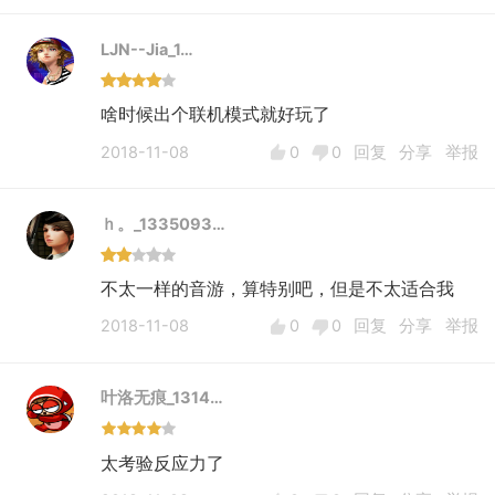
LJN--Jia_1…
啥时候出个联机模式就好玩了
2018-11-08
0
0
回复
分享
举报
ｈ。_1335093…
不太一样的音游，算特别吧，但是不太适合我
2018-11-08
0
0
回复
分享
举报
叶洛无痕_1314…
太考验反应力了