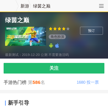
新游
绿茵之巅
绿茵之巅
预订
角色扮演
最新测试：2019-12-20 公测 不需要激活码
关注
手游热门榜
第
586
名
1680
投一票
新手引导