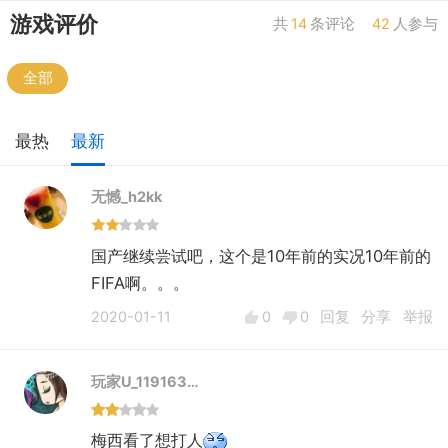
游戏评价
共
14
条评论
42
人参与
全部
最热
最新
无憾_h2kk
国产继续尝试吧，这个是10年前的实况10年前的
FIFA啊。。。
2020-01-11
0
0
回复
分享
举报
玩家U_119163…
梅西看了想打人