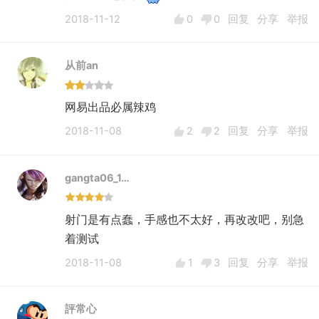
2018-11-12
0
0
回复
分享
举报
从前an
网易出品必属辣鸡
2018-11-08
2
2
回复
分享
举报
gangta06_1…
射门是有点蠢，手感也不太好，再改改吧，别急
着测试
2018-11-08
1
3
回复
分享
举报
評常心