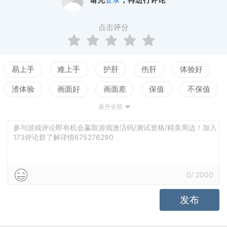
请先
登录
，再进行评论
点击评分
易上手
难上手
护肝
伤肝
体验好
渣体验
画面好
画面差
保值
不保值
展开全部
配置高
配置低
测试
参与游戏评论即有机会赢取游戏激活码/测试资格/精美周边！加入
173评论群了解详情675276290
0
/
2000
发布