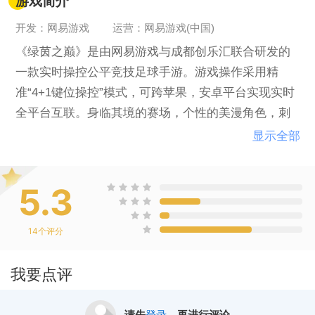
游戏简介
开发：网易游戏
运营：网易游戏(中国)
《绿茵之巅》是由网易游戏与成都创乐汇联合研发的
一款实时操控公平竞技足球手游。游戏操作采用精
准“4+1键位操控”模式，可跨苹果，安卓平台实现实时
全平台互联。身临其境的赛场，个性的美漫角色，刺
激的实时对抗，流畅的操作控制，将为玩家带来全新
显示全部
的足球手游竞技体验。《绿茵之巅》拥有FIFPro*，玩
家可以自主培养万千真实球员，打造属于自己的传奇
5.3
球队，登上绿茵之巅，体会足球带来的激情！
14
个评分
我要点评