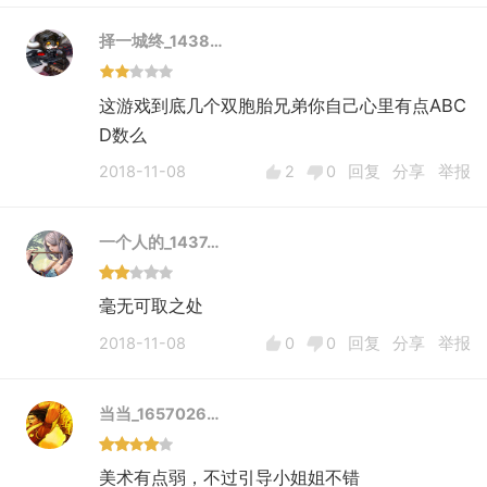
择一城终_1438…
这游戏到底几个双胞胎兄弟你自己心里有点ABC
D数么
2018-11-08
2
0
回复
分享
举报
一个人的_1437…
毫无可取之处
2018-11-08
0
0
回复
分享
举报
当当_1657026…
美术有点弱，不过引导小姐姐不错