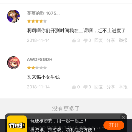
花落的歌_1675…
啊啊啊你们开测时间我在上课啊，赶不上进度了
2018-11-14
3
0
回复
分享
举报
AWDFSGDH
又来骗小女生钱
2018-11-14
0
0
回复
分享
举报
没有更多了
玩硬核游戏，用一起一起上！
打开
Copyright © 2001-2026 17173. All rights reserved.
看资讯、找游戏、领礼包更方便！