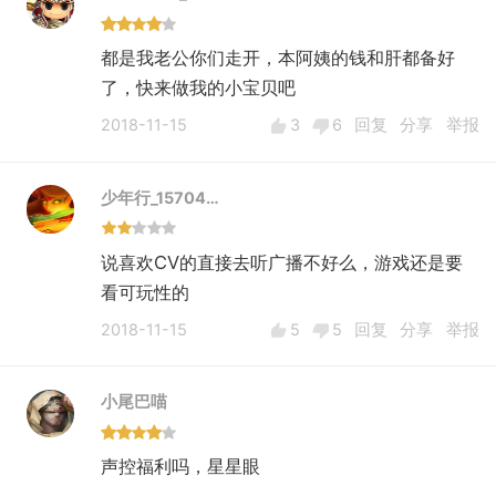
都是我老公你们走开，本阿姨的钱和肝都备好
了，快来做我的小宝贝吧
2018-11-15
3
6
回复
分享
举报
少年行_15704…
说喜欢CV的直接去听广播不好么，游戏还是要
看可玩性的
2018-11-15
5
5
回复
分享
举报
小尾巴喵
声控福利吗，星星眼