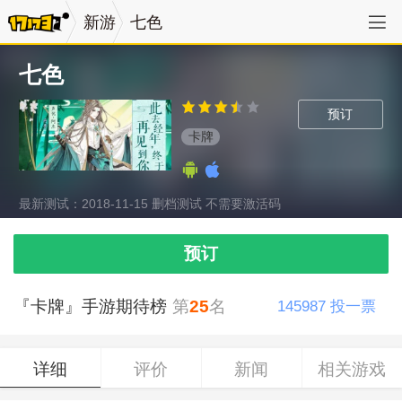
新游
七色
七色
预订
卡牌
最新测试：2018-11-15 删档测试 不需要激活码
预订
『卡牌』手游期待榜
第
25
名
145987
投一票
详细
评价
新闻
相关游戏