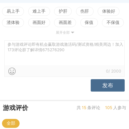
易上手
难上手
护肝
伤肝
体验好
渣体验
画面好
画面差
保值
不保值
展开全部
配置高
配置低
测试
老婆好看
立绘不行
声优赞
声优拉胯
世界观佳
参与游戏评论即有机会赢取游戏激活码/测试资格/精美周边！加入
173评论群了解详情675276290
世界观乱
养成合理
养成繁琐
0
/
2000
发布
游戏评价
共
15
条评论
105
人参与
全部