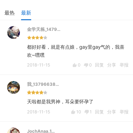
最热
最新
金学天栋_1479…
都好好看，就是有点娘，gay里gay气的，我喜
欢~嘿嘿
2018-11-15
0
0
回复
分享
举报
我_13796638…
天啦都是我男神，耳朵要怀孕了
2018-11-15
10
1
回复
分享
举报
JochAnaa_1…