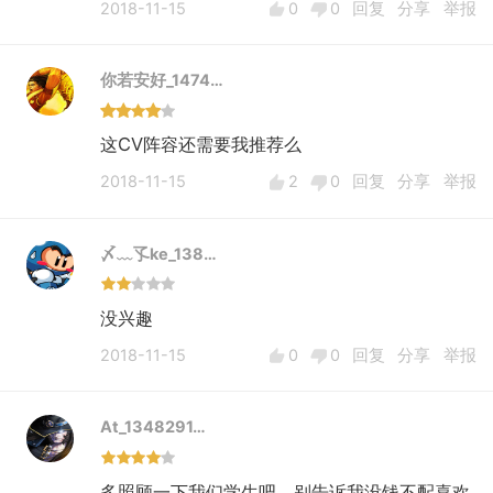
2018-11-15
0
0
回复
分享
举报
你若安好_1474…
这CV阵容还需要我推荐么
2018-11-15
2
0
回复
分享
举报
〆﹏孓ke_138…
没兴趣
2018-11-15
0
0
回复
分享
举报
At_1348291…
多照顾一下我们学生吧，别告诉我没钱不配喜欢