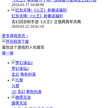
《火王》拿到版号了吗？游戏版号查询及上线介绍
2024-01-17 16:49:09
红包天降!《火王》新春送福利
玄幻回合制手游《火王》正值两周年庆典
2020-01-22 10:41:10
更多游戏资讯 +
喜欢这个游戏的人也喜欢
换一换
梦幻诛仙2
玄幻
角色扮演
九黎
2D
玄幻
角色扮演
霹雳无双