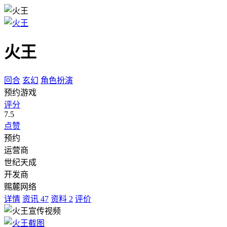
火王
回合
玄幻
角色扮演
预约游戏
评分
7.5
点赞
预约
运营商
世纪天成
开发商
赐麓网络
详情
资讯
47
资料
2
评价