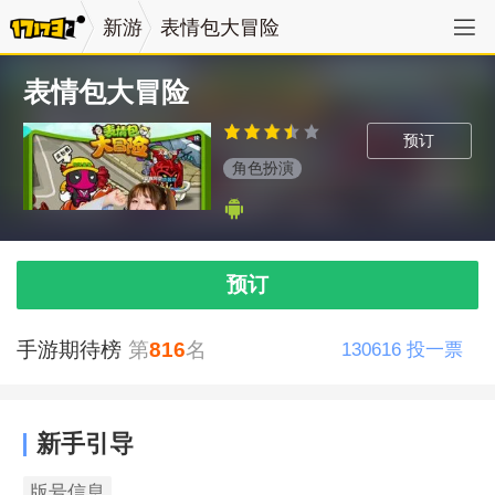
新游
表情包大冒险
表情包大冒险
预订
角色扮演
预订
手游期待榜
第
816
名
130616
投一票
新手引导
版号信息