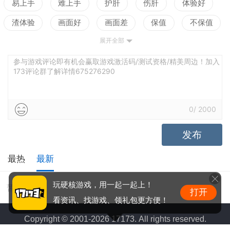
易上手
难上手
护肝
伤肝
体验好
渣体验
画面好
画面差
保值
不保值
展开全部
配置高
配置低
测试
老婆好看
立绘不行
声优赞
声优拉胯
世界观佳
参与游戏评论即有机会赢取游戏激活码/测试资格/精美周边！加入
173评论群了解详情675276290
世界观乱
养成合理
养成繁琐
0
/
2000
发布
最热
最新
玩硬核游戏，用一起一起上！
暂无评价
打开
看资讯、找游戏、领礼包更方便！
Copyright © 2001-2026 17173. All rights reserved.