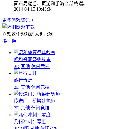
面布局端游、页游和手游全部终端。
2014-04-15 10:43:34
更多游戏资讯 +
喜欢这个游戏的人也喜欢
换一换
昭和盛夏祭典故事
2D
其他
休闲竞技
旅行青蛙
2D
其他
休闲竞技
传送门：桥梁建筑师
2D
其他
休闲竞技
几何冲刺：零度
2D
Q版
其他
休闲竞技