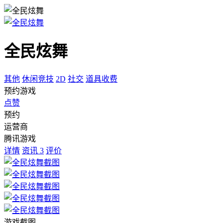
全民炫舞
其他
休闲竞技
2D
社交
道具收费
预约游戏
点赞
预约
运营商
腾讯游戏
详情
资讯
3
评价
游戏截图