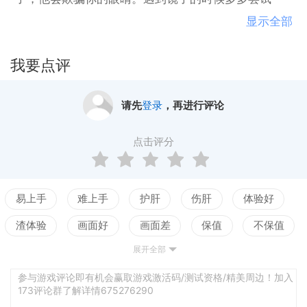
吧，你会发现规律的。
显示全部
我要点评
请先
登录
，再进行评论
点击评分
易上手
难上手
护肝
伤肝
体验好
渣体验
画面好
画面差
保值
不保值
展开全部
配置高
配置低
测试
逻辑强
逻辑弱
谜题出彩
谜题无趣
叙事佳
叙事差
参与游戏评论即有机会赢取游戏激活码/测试资格/精美周边！加入
173评论群了解详情675276290
沉浸感
难代入