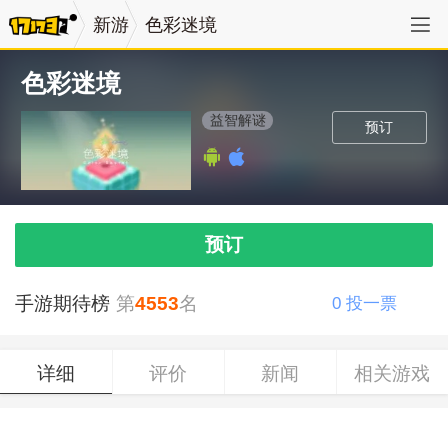
新游
色彩迷境
色彩迷境
益智解谜
预订
预订
手游期待榜
第
4553
名
0
投一票
详细
评价
新闻
相关游戏