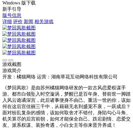
Windows 版下载
新手引导
版号信息
详细
评价
新闻
相关游戏
游戏截图
游戏简介
开发：橘猫网络
运营：湖南草花互动网络科技有限公司
《梦回凤歌》是由苏州橘猫网络研发的一款古风恋爱权谋手
游。都市白领坠入时空漩涡，梦醒已是百年身。替前世一脚踏
入风云诡谲深宫，此后诸事便身不由己。重活一世的你，该如
何在这后宫佳丽三千中，从籍籍无名到盛宠不衰，一跃成后？
面对纷乱复杂的感情，该如何取舍才不错付。身陷勾心斗角、
机关算尽的后宫前朝，如何才能保全自己。跌宕剧情、恋爱交
友、派系权谋、装扮奇遇，小白女主等你来晋升养成！