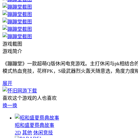
游戏截图
游戏简介
《蹦蹦堂》一款超萌Q版休闲电竞游戏。主打休闲与pk相结合的
模式热血竞技，花样PK，S级武器烈火轰天随意选，角度力度
展开
喜欢这个游戏的人也喜欢
换一换
昭和盛夏祭典故事
2D
其他
休闲竞技