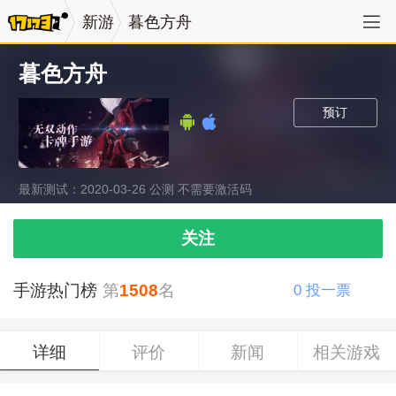
新游
暮色方舟
暮色方舟
预订
最新测试：2020-03-26 公测 不需要激活码
关注
手游热门榜
第
1508
名
0
投一票
详细
评价
新闻
相关游戏