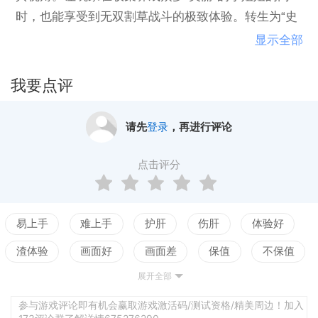
时，也能享受到无双割草战斗的极致体验。转生为“史
莱姆”的你，将在暮色方舟世界展开一场惊险刺激的旅
显示全部
程。
我要点评
请先
登录
，再进行评论
点击评分
易上手
难上手
护肝
伤肝
体验好
渣体验
画面好
画面差
保值
不保值
展开全部
配置高
配置低
测试
老婆好看
立绘不行
声优赞
声优拉胯
世界观佳
参与游戏评论即有机会赢取游戏激活码/测试资格/精美周边！加入