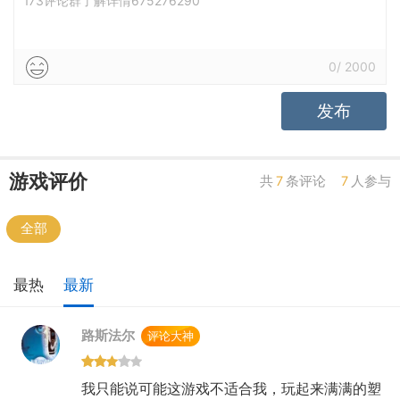
173评论群了解详情675276290
世界观乱
养成合理
养成繁琐
0
/
2000
发布
游戏评价
共
7
条评论
7
人参与
全部
最热
最新
路斯法尔
评论大神
我只能说可能这游戏不适合我，玩起来满满的塑