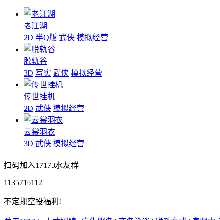
老江湖
2D
半Q版
武侠
模拟经营
脱轨谷
3D
写实
武侠
模拟经营
传世挂机
2D
武侠
模拟经营
云裳羽衣
3D
武侠
模拟经营
扫码加入17173水友群
1135716112
不定期空投福利!