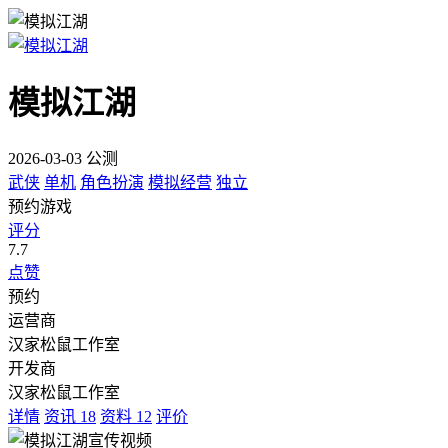
模拟江湖
2026-03-03 公测
武侠
单机
角色扮演
模拟经营
独立
预约游戏
评分
7.7
点赞
预约
运营商
汉家松鼠工作室
开发商
汉家松鼠工作室
详情
资讯
18
资料
12
评价