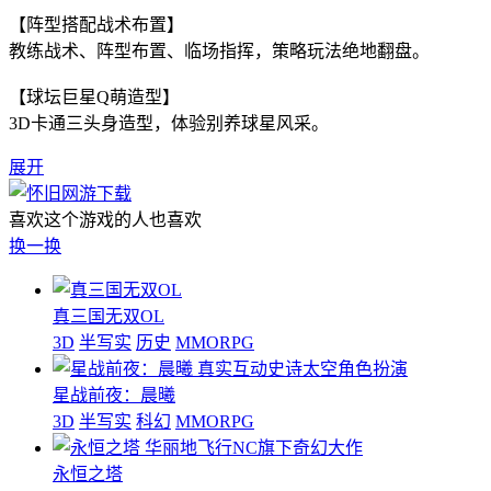
【阵型搭配战术布置】
教练战术、阵型布置、临场指挥，策略玩法绝地翻盘。
【球坛巨星Q萌造型】
3D卡通三头身造型，体验别养球星风采。
展开
喜欢这个游戏的人也喜欢
换一换
真三国无双OL
3D
半写实
历史
MMORPG
真实互动史诗太空角色扮演
星战前夜：晨曦
3D
半写实
科幻
MMORPG
华丽地飞行NC旗下奇幻大作
永恒之塔