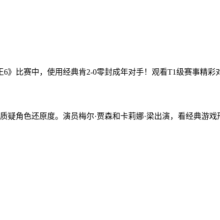
026《街头霸王6》比赛中，使用经典肯2-0零封成年对手！观看T1级赛事精
质疑角色还原度。演员梅尔·贾森和卡莉娜·梁出演，看经典游戏