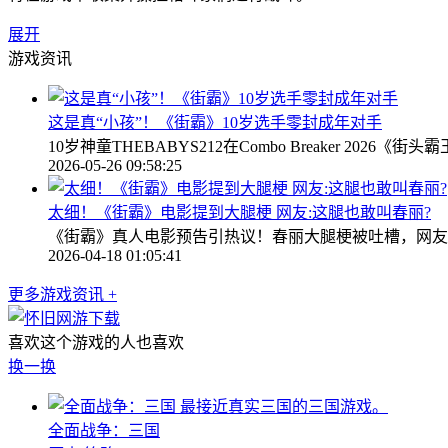
展开
游戏资讯
这是真“小孩”！《街霸》10岁选手零封成年对手
10岁神童THEBABYS212在Combo Breaker 2
2026-05-26 09:58:25
太细！《街霸》电影提到大腿梗 网友:这腿也敢叫春丽?
《街霸》真人电影预告引热议！春丽大腿梗被吐槽，网友
2026-04-18 01:05:41
更多游戏资讯 +
喜欢这个游戏的人也喜欢
换一换
最接近真实三国的三国游戏。
全面战争：三国