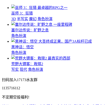
最卓越的RPG之一
巫师 3：狂猎
3D
半写实
魔幻
角色扮演
一座里程碑
塞尔达传说：旷野之息
角色扮演
大圣终成正果，国产3A标杆已成
黑神话：悟空
角色扮演
最真实的西部
荒野大镖客：救赎2
写实
现代
角色扮演
扫码加入17173水友群
1135716112
不定期空投福利!