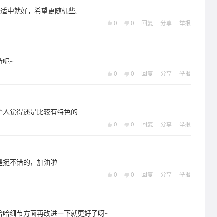
嘛适中就好，希望更随机些。
0
0
回复
分享
举报
持呢~
0
0
回复
分享
举报
个人觉得还是比较有特色的
0
0
回复
分享
举报
是挺不错的，加油啦
0
0
回复
分享
举报
哈哈细节方面再改进一下就更好了呀~