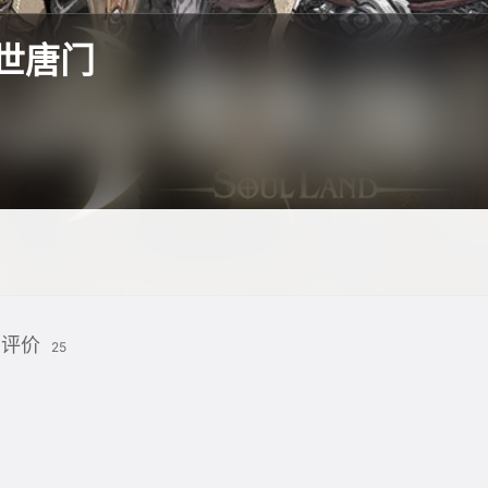
世唐门
评价
25