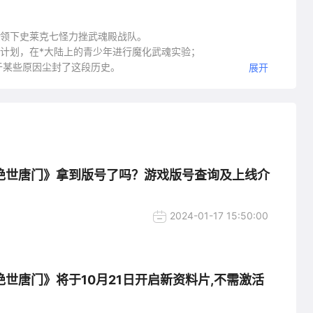
带领下史莱克七怪力挫武魂殿战队。
”计划，在*大陆上的青少年进行魔化武魂实验；
于某些原因尘封了这段历史。
展开
了自己的魂师之路……
绝世唐门》拿到版号了吗？游戏版号查询及上线介
2024-01-17 15:50:00
绝世唐门》将于10月21日开启新资料片,不需激活