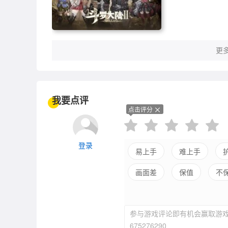
更多
我要点评
点击评分
登录
易上手
难上手
画面差
保值
不
剧情差
引导清晰
参与游戏评论即有机会赢取游戏
低自由
675276290