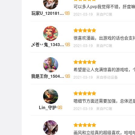
可以多人pvp我觉得不错，肝度
玩家U_120181…
2021-03-19
来自PC端
很喜欢漫画，出游戏的话也会支
乄苍丷鬼_1343…
2021-03-19
来自PC端
希望是让人充满惊喜的游戏哇，
我是王你_1504…
2021-03-19
来自移动设备
嗯细节方面还需要加强，总体还
Lin_守护
2021-03-19
来自PC端
画风和立绘真的超级喜欢，哈哈