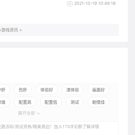
2021-10-19 10:49:18
游戏资讯 +
护肝
伤肝
体验好
渣体验
画面好
保值
配置高
配置低
测试
剧情佳
展开全部
引导混乱
平衡佳
平衡差
高自由
激活码/测试资格/精美周边！加入173评论群了解详情