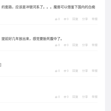
，的套路，应该是冲银河系了。。。魔兽可以借鉴下国内的白痴
0
0
回复
分享
举报
，提前好几年放出来，感觉要胎死腹中了。
0
0
回复
分享
举报
]
0
0
回复
分享
举报
0
0
回复
分享
举报