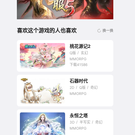
喜欢这个游戏的人也喜欢
换一换
桃花源记2
Q版
玄幻
MMORPG
下载41586
石器时代
无商城开放交易回合
2D
Q版
奇幻
网游
MMORPG
永恒之塔
3D
半写实
奇幻
MMORPG