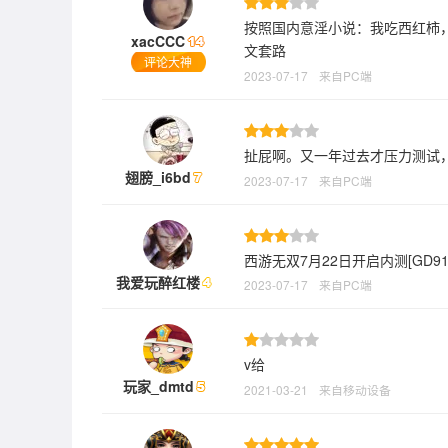
按照国内意淫小说：我吃西红柿
xacCCC
文套路
评论大神
2023-07-17
来自PC端
扯屁啊。又一年过去才压力测试
翅膀_i6bd
2023-07-17
来自PC端
西游无双7月22日开启内测[GD91
我爱玩醉红楼
2023-07-17
来自PC端
v给
玩家_dmtd
2021-03-21
来自移动设备