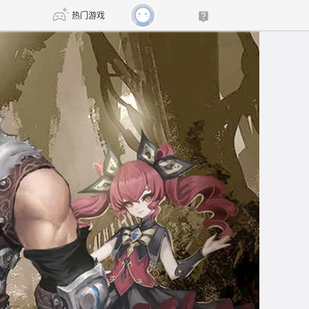
热门游戏
DNF
传奇4
剑网3旗舰版
新天龙八部
自由
诛仙世界
新仙侠5