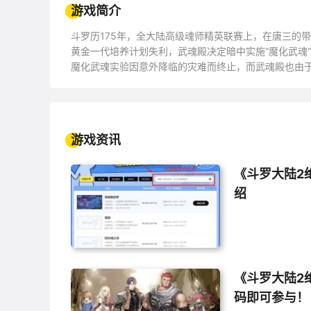
游戏简介
斗罗历175年，全大陆高级魂师精英联赛上，在唐三的
黄金一代培养计划失利，武魂殿决定暗中实施“魔化武魂
魔化武魂实验因意外降临的灾难而终止，而武魂殿也由
【你】从魔化实验室中逃出，意外流落到圣魂村，踏上
游戏资讯
《斗罗大陆2
绍
《斗罗大陆2
码即可参与！