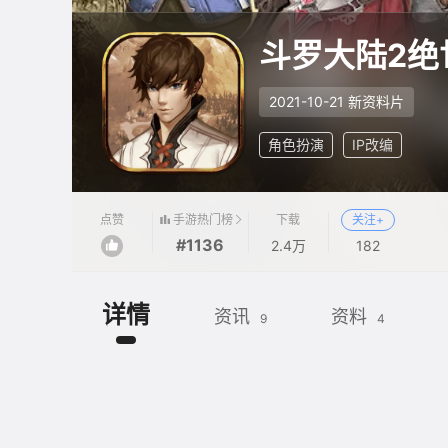
斗罗大陆2绝
2021-10-21 新资料片
角色扮演
IP改编
手游热门榜
点赞
下载
关注+
#1136
2.4万
182
详情
资讯
资料
9
4