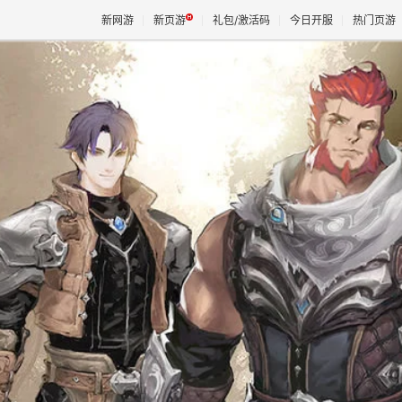
新网游
新页游
礼包/激活码
今日开服
热门页游
魔兽
天堂
王权与