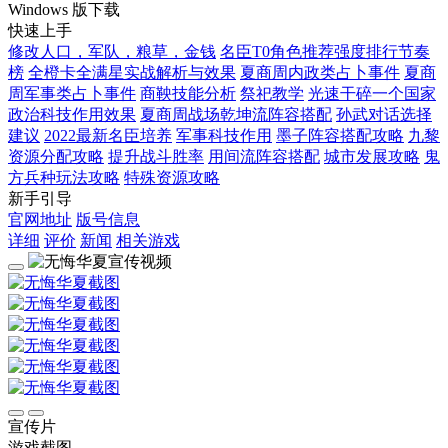
Windows 版下载
快速上手
修改人口，军队，粮草，金钱
名臣T0角色推荐强度排行节奏
榜
全橙卡全满星实战解析与效果
夏商周内政类占卜事件
夏商
周军事类占卜事件
商鞅技能分析
祭祀教学
光速干碎一个国家
政治科技作用效果
夏商周战场乾坤流阵容搭配
孙武对话选择
建议
2022最新名臣培养
军事科技作用
墨子阵容搭配攻略
九黎
资源分配攻略
提升战斗胜率
用间流阵容搭配
城市发展攻略
鬼
方兵种玩法攻略
特殊资源攻略
新手引导
官网地址
版号信息
详细
评价
新闻
相关游戏
宣传片
游戏截图