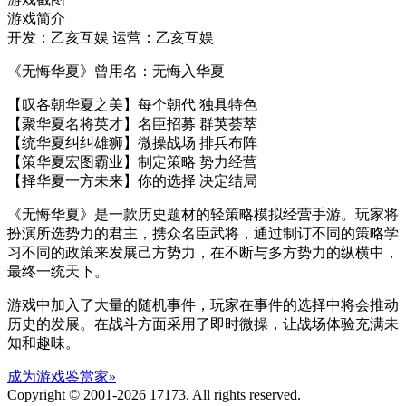
游戏简介
开发：乙亥互娱
运营：乙亥互娱
《无悔华夏》曾用名：无悔入华夏
【叹各朝华夏之美】每个朝代 独具特色
【聚华夏名将英才】名臣招募 群英荟萃
【统华夏纠纠雄狮】微操战场 排兵布阵
【策华夏宏图霸业】制定策略 势力经营
【择华夏一方未来】你的选择 决定结局
《无悔华夏》是一款历史题材的轻策略模拟经营手游。玩家将
扮演所选势力的君主，携众名臣武将，通过制订不同的策略学
习不同的政策来发展己方势力，在不断与多方势力的纵横中，
最终一统天下。
游戏中加入了大量的随机事件，玩家在事件的选择中将会推动
历史的发展。在战斗方面采用了即时微操，让战场体验充满未
知和趣味。
成为游戏鉴赏家»
Copyright © 2001-2026 17173. All rights reserved.