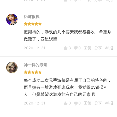
平
虽然说这次删测阶段放出了多个6星角色，但能
奶嘴很拽
让人印象深刻的人物着实不多。这么多人物来自
不同星球，但是在形象上却没有应有的区分度，
挺期待的，游戏的几个要素我都很喜欢，希望别
这说明什么？
做毁了，四星观望
从背景故事、人设形象到卡牌机制设计，都需要
2020-12-31
3
0
回复
分享
举报
你们的策划花更多心思去琢磨、研究，如何设计
卡牌才能让玩家记住它们。尤其是目前版本的人
物技能，还有很大的提升空间（我已经说得很委
神一样的浪哥
婉了......）
6.代理作战不够智能（AI行为不忍直视）
每个成功二次元手游都是有属于自己的特色的，
代理作战比较有效率，但是AI的行为差点让我喷
而且拥有一堆游戏死忠玩家，我觉得pv很吸引
饭，比如己方角色直接走到油桶旁边进行引爆，
人，但是希望这游戏能有自己的元素吧
给敌人来个“两败俱伤”；比如己方的无差别攻击
2020-12-31
0
0
回复
分享
举报
专门在路径上存在己方角色时释放；比如明明只
需要一记平A就能干掉敌人，却偏偏要消耗一次