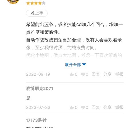
效率会不会降低？或者说，依靠信赖获取的皮肤
是相对基础的品质，后续其他“高品质”时装是需
难上手
要氪金获取的。
希望能出蓝条，或者技能cd加几个回合，增加一
2.刷材料效率较高
点难度和策略性。
本作刷材料的效率还挺不错，无论是物品掉率还
自动作战改成扫荡更加合理，没有人会喜欢看录
是最高3倍的作战效率，这样的设定都能节省不
像，至少我很讨厌，纯纯浪费时间。
少时间。
优化小地图，做点大地图，考虑一下喜欢策略的
但同时体力消耗过多也是一个问题。
玩家。
展开全部
3.悔棋机制
喜欢玩战棋的玩家不多，因此战棋游戏也不多，
2022-09-19
0
0
回复
分享
举报
貌似战棋游戏基本都有悔棋机制，和其他同类型
喜欢你游能做的好一点，三测能带给我们惊喜
作品一样，本作的悔棋功能也是需要一定的游戏
赛博朋克2071
进度才会开放。
是
4.代理作战可以战前自选阵容
仔细观察了下，本作的代理作战如果战前不调整
2023-07-23
0
0
回复
分享
举报
阵容，系统就会默认选取你编队里战力最高的几
17173胸针
位角色参战。