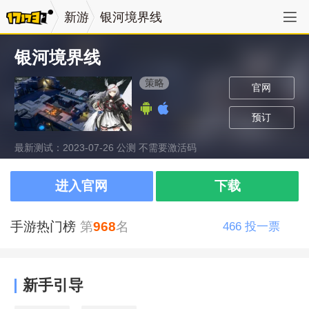
新游
银河境界线
银河境界线
策略
官网
预订
最新测试：2023-07-26 公测 不需要激活码
进入官网
下载
手游热门榜
第
968
名
466
投一票
新手引导