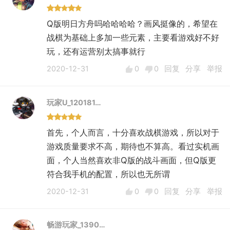
在背景故事里，人类帝国的敌人是“异构虫”没
Q版明日方舟吗哈哈哈哈？画风挺像的，希望在
错，但是战斗了这么久，敌人的种类不能仅仅是
战棋为基础上多加一些元素，主要看游戏好不好
异构虫，你得丰富你的世界观，把这个“太空歌
玩，还有运营别太搞事就行
剧”的盘子做得更大一些。
综合给3星吧，说了这么多，其实还是希望游戏
2020-12-31
0
0
回复
分享
举报
品质能做得更精致一些，我不想看到《银河境界
线》步《天地劫：幽城再临》的后尘。
玩家U_120181…
如果有可能的话，本作的视角风格做成像《逆向
坍塌：面包房行动》那样的2D形式其实更利于
首先，个人而言，十分喜欢战棋游戏，所以对于
展现人物角色的特点，你们美术的工作量也更少
游戏质量要求不高，期待也不算高。看过实机画
一些。
面，个人当然喜欢非Q版的战斗画面，但Q版更
先说这些吧，看看游戏后续的版本会如何优化。
符合我手机的配置，所以也无所谓
2020-12-31
0
0
回复
分享
举报
畅游玩家_1390…