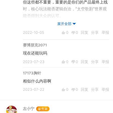
但这些都不重要，重要的是你们的产品最终上线
时，核心玩法能否逻辑自洽，“太空歌剧”世界观
能否得到大众的认可。
作为方舟开服游玩至今的玩家，在本作这次“回
展开全部
声作战”测试的过程中，可以说是一边感受熟悉
2022-10-05
0
0
回复
分享
举报
的味道，一边寻找本作改良优化的可能。
先来看看这游戏的优点吧：
赛博朋克2071
1.部分人物、时装立绘比较精美（涩）
现在还能玩吗
在人物立绘方面，质量基本达到了二次元手游的
2023-07-23
0
0
回复
分享
举报
平均线，部分人物的时装甚至能达到惊艳的程
度，如赫柏、欧若拉、琉火等。
17173胸针
但同时也存在部分人物画风不统一的问题，再
相似什么内容啊
者，我个人觉得如果要想获得版号，部分比
2023-07-22
0
0
回复
分享
举报
较“暴露”的立绘还需要改得更保守一点。
问题来了，由于本次是删档测试，所以游戏进度
较快，人物信赖可以迅速刷满，因此也很容易获
左小宁
鉴赏家
得对应的皮肤。那么到了公测，这些皮肤的获取