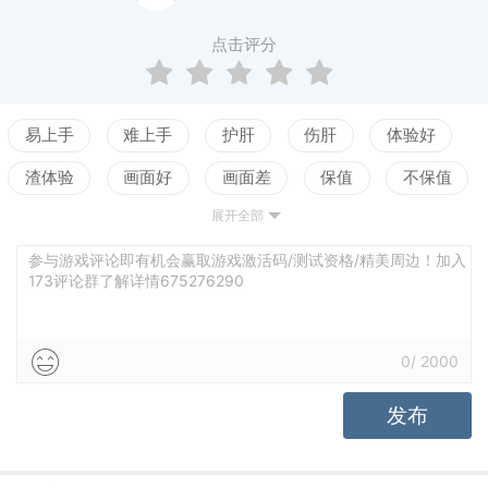
也许你能在游戏中给出自己的回答。
点击评分
您作为帝国精英舰队的指挥官，将率领自己的特别部
队，行动在对抗无机种族-异构虫大军和保卫人类文明
易上手
难上手
护肝
伤肝
体验好
的最前线，同时还肩负着找寻其他“视界迷宫”的秘密任
渣体验
画面好
画面差
保值
不保值
务。
展开全部
配置高
配置低
测试
老婆好看
立绘不行
声优赞
声优拉胯
世界观佳
参与游戏评论即有机会赢取游戏激活码/测试资格/精美周边！加入
173评论群了解详情675276290
世界观乱
养成合理
养成繁琐
0
/
2000
发布