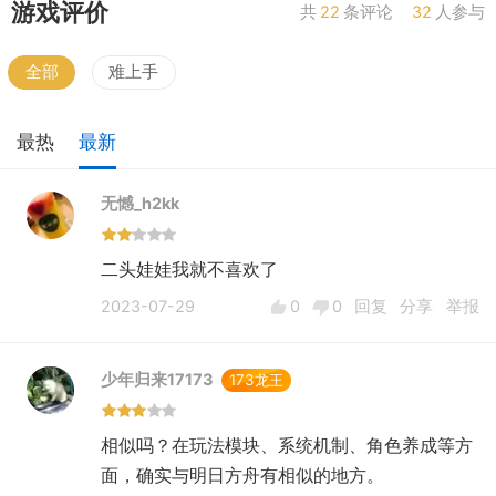
游戏评价
共
22
条评论
32
人参与
全部
难上手
最热
最新
无憾_h2kk
二头娃娃我就不喜欢了
2023-07-29
0
0
回复
分享
举报
少年归来17173
173龙王
相似吗？在玩法模块、系统机制、角色养成等方
面，确实与明日方舟有相似的地方。