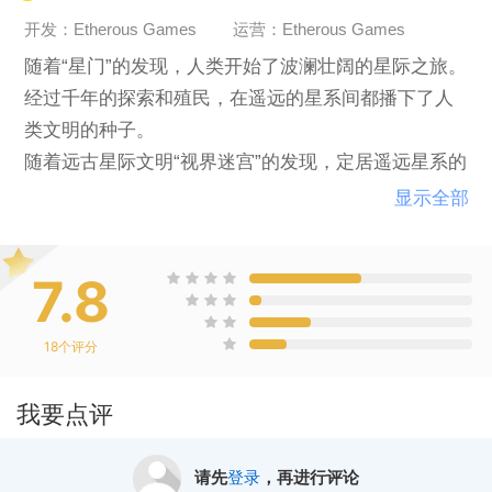
开发：Etherous Games
运营：Etherous Games
随着“星门”的发现，人类开始了波澜壮阔的星际之旅。
经过千年的探索和殖民，在遥远的星系间都播下了人
类文明的种子。
随着远古星际文明“视界迷宫”的发现，定居遥远星系的
人类帝国正试图走得比前人更远。直到充满敌意的无
显示全部
机种族——异构虫，带来了战火与毁灭。
7.8
「异构虫」——
这个名字成为悬在人类帝国头上的达摩克利斯之剑，
18
个评分
已有十年之久。
帝国曾经带领人类克服了星际旅行技术、政体崩溃危
我要点评
机、星际瘟疫一系列难题，面临异星种族侵略的全新
难题，人类也从未失去团结起来对抗命运的勇气。
请先
登录
，再进行评论
只是，这需要谁，付出怎样的代价？