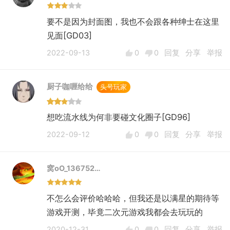
2.三维动画表现一般
这一点大伙也说过了，角色立绘总体还是不错
要不是因为封面图，我也不会跟各种绅士在这里
的，但是战场模型、技能特效就显得相形见绌
见面[GD03]
了，尤其是基建内请吃饭的三维动画表现，当时
2022-09-13
0
0
回复
分享
举报
差点把手机给扔了......
3.缺少具有辨识度的系统机制
厨子咖喱给给
头号玩家
借鉴归借鉴，你们最终还是得具备自己的辨识
度，无论是人设剧情、技能特效，还是系统功
想吃流水线为何非要碰文化圈子[GD96]
能、核心玩法，得有自己的东西。
仅凭本作目前的品质，我只能说达到了平均线，
2022-09-12
0
0
回复
分享
举报
平庸之作是没法出头的。或许你们可以考虑一
下，战棋玩法还有没有再度细分的可能。
窝oO_136752…
4.锁帧、卡顿、发热
这个问题很明显，已经开了高性能模式，游戏的
不怎么会评价哈哈哈，但我还是以满星的期待等
画面表现还不如人意，希望这些硬件相关的问题
游戏开测，毕竟二次元游戏我都会去玩玩的
不会延续到公测。
5.缺少让人印象深刻的角色，人设与剧情表现平
2020-12-31
0
0
回复
分享
举报