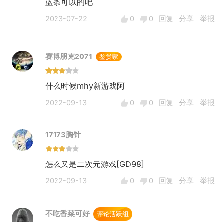
5.部分关卡具备一定的策略感
蓝条可以的吧
战棋如果做成纯数值游戏就没啥意思了，好在本
2023-07-22
0
0
回复
分享
举报
作这款“3D战棋”也存在兵种（射程、机动力）、
战术设备、地形环境等策略因素，但是仅凭这些
是不够的，我想你们的策划应该能明白。
赛博朋克2071
鉴赏家
现在的国产二次元市场竞争是极为激烈的，即使
你们选择了相对冷门的战棋品类，想要出头，过
什么时候mhy新游戏阿
硬的游戏品质是必备的。
2022-09-13
0
0
回复
分享
举报
这游戏的瑕疵也很明显：
1.养成点过于繁杂
人物等级、潜能、信赖、晋升、武器等级、模
17173胸针
组、基建等级......细细盘点了下，本作的养成点
不算少，特别是晋升功能，还分了3个阶段。如
怎么又是二次元游戏[GD98]
果不是这次测试发放了一些直升卡，养成难度还
2022-09-13
0
0
回复
分享
举报
要进一步拉大。
说到这里，不得不再次吐槽下体力的消耗程度~
不吃香菜可好
评论活跃组
~~