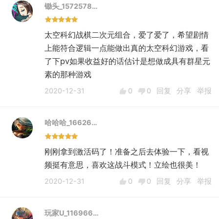
主动技能次数......
锄头_1572578…
7.无差别攻击设定是个败笔
这个必须吐槽下，你一个纯PVE闯关游戏搞什
太空科幻战棋二次元组合，爱了爱了，希望剧情
么“无差别攻击”设定啊？这不是摆明了恶心玩
上能符合逻辑一点能做出真的太空科幻游戏，看
家？
了下pv如果收益好的话估计是想做成具有群星元
8.武器升级所获属性设计得太过随意
素的那种游戏
我觉得测试版本对于武器升级，所获得的效果提
2020-12-31
0
0
回复
分享
举报
升太过鸡肋，打高难本需要命中率对吧？那么升
级武器提高命中率是最直接的途径，但是这样的
提升效果与消耗的资源数量又不成正比。
哈哈哈_16626…
如果我是策划，我会给出几个设计方向：
①武器升级不仅可以增加命中率，还可以增加
刚刚拿到激活码了！准备之后去体验一下，看视
人物的基本属性
频挺有意思，喜欢这战斗模式！立绘也很美！
②武器的升级可以改变人物的技能形态和效
2020-12-31
0
0
回复
分享
举报
果，比如增大人物技能的攻击范围、给技能附上
属性伤害等等
玩家U_116966…
9.怪物种类单一