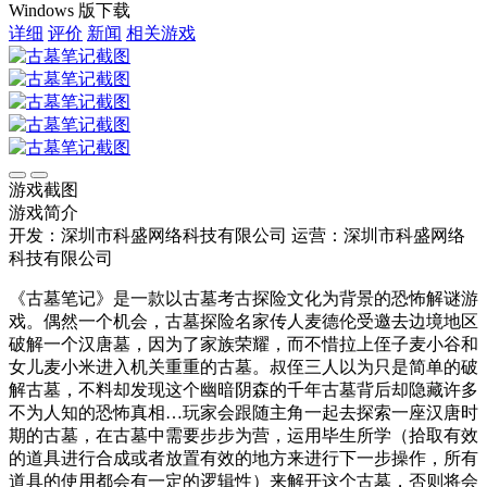
Windows 版下载
详细
评价
新闻
相关游戏
游戏截图
游戏简介
开发：深圳市科盛网络科技有限公司
运营：深圳市科盛网络
科技有限公司
《古墓笔记》是一款以古墓考古探险文化为背景的恐怖解谜游
戏。偶然一个机会，古墓探险名家传人麦德伦受邀去边境地区
破解一个汉唐墓，因为了家族荣耀，而不惜拉上侄子麦小谷和
女儿麦小米进入机关重重的古墓。叔侄三人以为只是简单的破
解古墓，不料却发现这个幽暗阴森的千年古墓背后却隐藏许多
不为人知的恐怖真相…玩家会跟随主角一起去探索一座汉唐时
期的古墓，在古墓中需要步步为营，运用毕生所学（拾取有效
的道具进行合成或者放置有效的地方来进行下一步操作，所有
道具的使用都会有一定的逻辑性）来解开这个古墓，否则将会