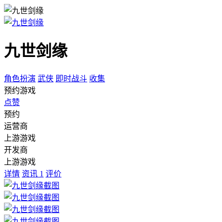
九世剑缘
角色扮演
武侠
即时战斗
收集
预约游戏
点赞
预约
运营商
上游游戏
开发商
上游游戏
详情
资讯
1
评价