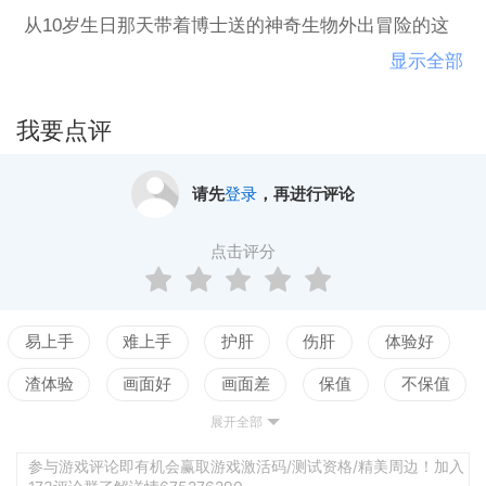
从10岁生日那天带着博士送的神奇生物外出冒险的这
么多年里，我逐渐认识到了……
显示全部
我特么根本就不是当什么神奇生物训练师的料
我要点评
啊！！！
请先
登录
，再进行评论
于是我接受了事实，又一次打响了我最擅长的乐器—
退堂鼓，同时寻思起了是不是来开个食堂呢？虽然当
点击评分
个神奇生物训练师有够呛，但是这些年的冒险经历里
我反而把厨艺技能点满了……
易上手
难上手
护肝
伤肝
体验好
于是，当我跟旅途中认识的两位小（萌）伙（妹）伴
渣体验
画面好
画面差
保值
不保值
（纸）商量着是不是暂停冒险开个食堂的时候，她们
展开全部
配置高
配置低
测试
竟然异口同声的大声叫好！喵的我才知道原来她们一
路跟着我不是为了一起踏上收集徽章成为神奇生物训
参与游戏评论即有机会赢取游戏激活码/测试资格/精美周边！加入