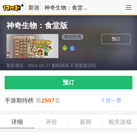
新游
神奇生物：食堂...
神奇生物：食堂版
模拟经营
预订
最新测试：2021-04-27 删档测试 不需要激活码
预订
手游期待榜
第
2557
名
5
投一票
详细
评价
新闻
相关游戏