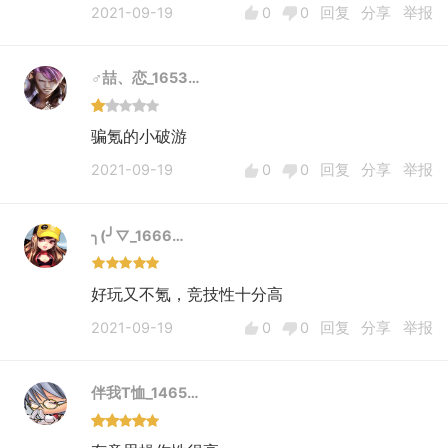
2021-09-19
0
0
回复
分享
举报
♂喆、恋_1653…
骗氪的小破游
2021-09-19
0
0
回复
分享
举报
╮(╯▽_1666…
好玩又不氪，竞技性十分高
2021-09-19
0
0
回复
分享
举报
伴我T恤_1465…