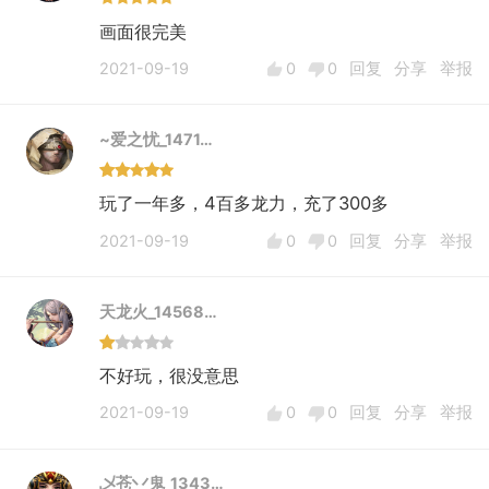
画面很完美
2021-09-19
0
0
回复
分享
举报
~爱之忧_1471…
玩了一年多，4百多龙力，充了300多
2021-09-19
0
0
回复
分享
举报
天龙火_14568…
不好玩，很没意思
2021-09-19
0
0
回复
分享
举报
乄苍丷鬼_1343…