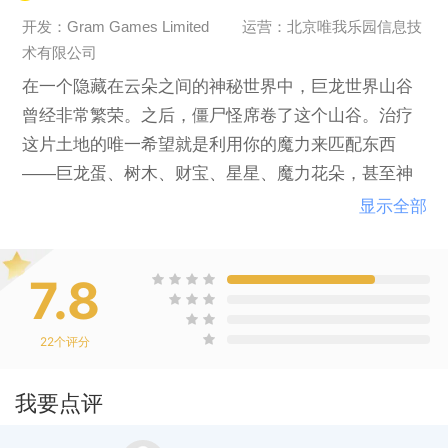
开发：Gram Games Limited
运营：北京唯我乐园信息技
术有限公司
在一个隐藏在云朵之间的神秘世界中，巨龙世界山谷
曾经非常繁荣。之后，僵尸怪席卷了这个山谷。治疗
这片土地的唯一希望就是利用你的魔力来匹配东西
——巨龙蛋、树木、财宝、星星、魔力花朵，甚至神
话生物。
显示全部
在游戏中，玩家可以探索巨龙传奇、魔法、任务，以
及有趣神秘的秘密之地，在这里，你可以通过匹配和
7.8
合并来结合各种东西，获取越来越好的东西。匹配蛋
来孵化有用的巨龙，然后进化它们，让其变成更加强
22
个评分
大的巨龙！搞定极具挑战性的谜题关卡：匹配盖亚雕
像来获胜，然后将奖励带回你的大本营，收集并进行
我要点评
种植。可通过匹配，让你的大本营越来越完美并培育
巨龙。