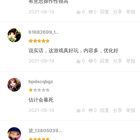
有意思操作性很高
2021-09-19
0
0
回复
分享
举报
61682699_1…
说实话，这游戏真好玩，内容多，优化好
2021-09-19
0
0
回复
分享
举报
bpdscqbgz
估计会暴死
2021-09-19
0
0
回复
分享
举报
波_13805039…