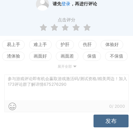
请先
登录
，再进行评论
①匹配物体
点击评分
• 找到超过500个奇特物体，进行匹配和交互。
• 在漂亮的世界中随意拖动物体，将同种的3个物体匹
配，使其进化为更好的东西！
易上手
难上手
护肝
伤肝
体验好
• 匹配***一切东西——植物、建筑、金币、财宝、坠
渣体验
画面好
画面差
保值
不保值
落之星、魔力物体、神话生物等！
• 匹配生命精华，点击它来释放其力量，治疗山谷！
展开全部
配置高
配置低
测试
• 找到每个关卡中，被诅咒的土地上的盖亚雕像。匹配
参与游戏评论即有机会赢取游戏激活码/测试资格/精美周边！加入
它们，解决谜题并创造生机！
173评论群了解详情675276290
②收集新种类的巨龙
• 找到生活在山谷中的17种巨龙种类，进化它们，使它
0
/
2000
们跨越8个成长期，最终获得新的巨龙！
• 匹配蛋，孵化有用的巨龙，它们会在山谷中漫步，采
发布
集物体供你使用或匹配。