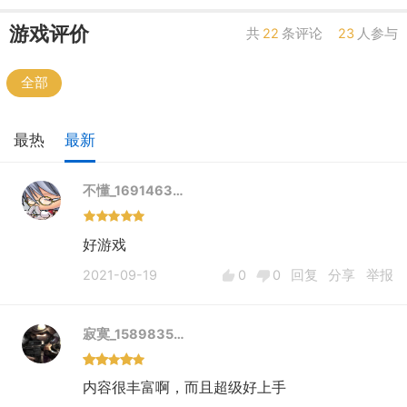
③棘手的谜题
• 超过600个任务，挑战你的大脑！
游戏评价
共
22
条评论
23
人参与
• 在超过140个棘手的关卡中测试你解决谜题的本领，
其中有大量的新任务和奖励，可帮助你打造你的巨龙
全部
大本营！
• 探索隐藏关卡——你能把它们都找到吗？
最热
最新
• 在你解决谜题的征途上，你会遭遇邪恶的僵尸怪。一
定要倍加小心！
不懂_1691463…
好游戏
2021-09-19
0
0
回复
分享
举报
寂寞_1589835…
内容很丰富啊，而且超级好上手