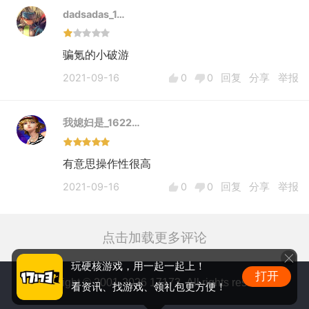
dadsadas_1…
骗氪的小破游
2021-09-16
0
0
回复
分享
举报
我媳妇是_1622…
有意思操作性很高
2021-09-16
0
0
回复
分享
举报
点击加载更多评论
玩硬核游戏，用一起一起上！
打开
Copyright © 2001-2026 17173. All rights reserved.
看资讯、找游戏、领礼包更方便！