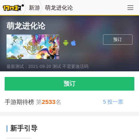
新游
萌龙进化论
萌龙进化论
预订
最新测试：2021-09-20 测试 不需要激活码
预订
手游期待榜
第
2533
名
5
投一票
新手引导