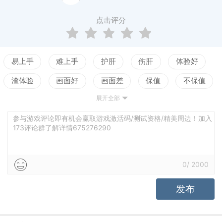
军团自诡异的浓雾中涌出，威胁着这群最后的眷族的
点击评分
安危。
贝卢尔省中，受困于雾中的各方势力联合组建了“雾境
易上手
难上手
护肝
伤肝
体验好
调查团”，以期查明异变的真相。来自各个势力的人们
渣体验
画面好
画面差
保值
不保值
拥有着迥异的习俗、技术和喜好，但也在危机面前放
下了彼此间的成见，为了解决这场灾难而努力。
展开全部
配置高
配置低
测试
老婆好看
拥有出色资质的“你”也于此时登场。你受邀成为了一名
立绘不行
声优赞
声优拉胯
世界观佳
参与游戏评论即有机会赢取游戏激活码/测试资格/精美周边！加入
调查官，并受命与同伴一同踏上旅程，以从迷雾之中
173评论群了解详情675276290
世界观乱
养成合理
养成繁琐
找寻到一丝生机……和埋藏在大地、海洋、群星以及
血脉之中的真相。
0
/
2000
发布