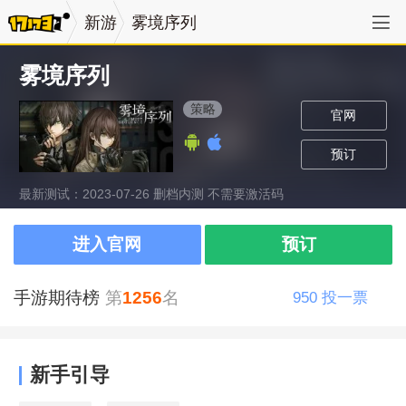
新游
雾境序列
雾境序列
策略
官网
预订
最新测试：2023-07-26 删档内测 不需要激活码
进入官网
预订
手游期待榜
第
1256
名
950
投一票
新手引导