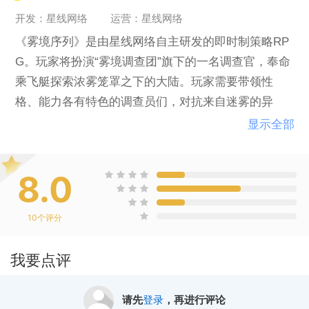
开发：星线网络
运营：星线网络
《雾境序列》是由星线网络自主研发的即时制策略RP
G。玩家将扮演“雾境调查团”旗下的一名调查官，奉命
乘飞艇探索浓雾笼罩之下的大陆。玩家需要带领性
格、能力各有特色的调查员们，对抗来自迷雾的异
象、怪物并查明这场迷雾背后的真相。
显示全部
历经悠久漫长的眷族战争，泰穆兰早已步入凋零。如
8.0
今在这片神迹日渐衰微贫瘠的大地之上，只剩下最后
一支眷族“人类”孤独地生息繁衍，交融斗争。
10
个评分
故事开始于一场突如其来的灾难——来自北地的滔天
我要点评
迷雾一日之间吞没了位于帝国西境的贝卢尔省，苍白
巨雾凝集而成的通天障壁，也将人类的家园切割遮
请先
登录
，再进行评论
蔽，令各地彼此再无音讯。怪物、异象和无名的杀戮