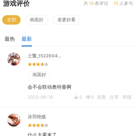
游戏评价
共
10
条评论
10
人参与
全部
画面好
老婆好看
最热
最新
土鳖_1522604…
画面好
会不会联动奥特曼啊
2022-08-16
0
0
回复
分享
举报
冰羽绝殇
什么大雾来了