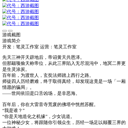
游戏截图
游戏简介
开发：笔灵工作室
运营：笔灵工作室
先天三神开天辟地后，帝诏黄天共恩泽。
但那颛顼偷天称帝位，从此三界陷入无尽混沌中，地冥二界更
是生灵涂炭。
百年前，为渡世人，玄奘法师踏上西行之路。
师徒四人历经磨难，终于取得真经，却发现这竟是一场「一厢
情愿的骗局」。
——世间依旧是口舌凶场，是非恶海。
百年后，你在大雷音寺荒废的佛塔中恍然苏醒。
“我是谁？”
“你是天地造化之机缘”，少女说道。
一位神秘少女，将跟随你引领众生，历经一场足以颠覆三界的