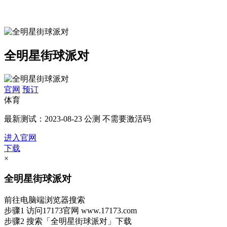
全明星街球派对
官网
预订
体育
最新测试：2023-08-23 公测 不需要激活码
进入官网
下载
×
全明星街球派对
前往电脑端浏览器搜索
步骤1
访问17173官网
www.17173.com
步骤2
搜索
「全明星街球派对」
下载