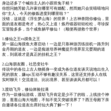
身边还多了个喊你主人的小跟班兔子精？
你想问她芳龄几许家住哪里可有婚配，然而她只会笑嘻嘻地问
你“主人，今天的修炼进度到哪里啦？”
没错，这就是《浮生梦山海》的世界！上古神兽陪你修仙，里
面的道友都是奇才，热心又上道！炼丹锻器轻轻松松，寻珍探
宝冒险多多，当个咸鱼躺平修仙！（顺便再拯救个世界）
1.修仙之王vs摸鱼之王
第一届山海摸鱼大赛启动！一边是只靠神游历练挂机一路升到
金丹期的道友，一边是痴迷培养神魔提升境界至元婴期的道
友，到底谁才是真正的挂机之王？
2.山海朋友圈，社恐变社牛
传说中的各位上古人物摇身一变成为各位道友谈天说地出生入
死的朋友，嫌npc互动不够有趣没关系，这里还支持多人在线
实时聊天！交流道法、比比境界、甚至谈谈风月都可以！
3.渡劫飞升，修仙体验拉满
作为一款修仙游戏，渡劫飞升肯定是少不了的啦，上线挂个神
游，逛逛山海大地图，不知不觉又突破境界了？西王母殿下亲
自邀请各位道友出席封仙大典了解一下！