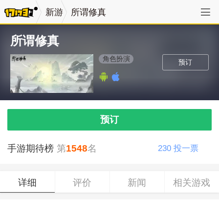
新游
所谓修真
所谓修真
角色扮演
预订
预订
手游期待榜
第
1548
名
230
投一票
详细
评价
新闻
相关游戏