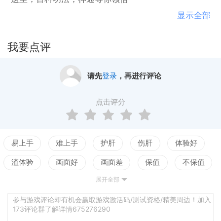
这里，无门无派，心法神通全靠自身~
显示全部
这里，可炼丹，炼器，阵法~
这里，可以和道友争夺字眼~
我要点评
这里，妖，灵，仙，神兽等各种灵兽你收服~
请先
登录
，再进行评论
点击评分
易上手
难上手
护肝
伤肝
体验好
渣体验
画面好
画面差
保值
不保值
展开全部
配置高
配置低
测试
参与游戏评论即有机会赢取游戏激活码/测试资格/精美周边！加入
173评论群了解详情675276290