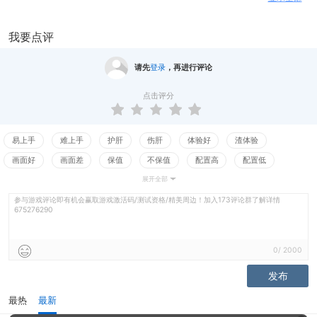
复挖掘玩家内在需求，最终开创出全然不同的游戏节奏，并汲取了游戏乐趣
之精髓，创造出双核战斗模式，融入碎片时间玩法。
我要点评
【游戏特色】
请先
登录
，再进行评论
休闲竞技高度融合，花式别出心裁
挂机？，既没“营养”又没“价值”，几天就腻了?非也！《暗黑主宰》一扫放置
点击评分
类游戏可玩性低的弊病，令玩家真正领略卡牌放置类手游的独特魅力。
战斗不仅可以躲避BOSS的大招，还可以打断BOSS技能并趁机找到其破绽，
进行猛烈反击。点点点点，不断跃入眼帘的伤害数值，令人肾上腺素直线飙
易上手
难上手
护肝
伤肝
体验好
渣体验
升啊有木有!
画面好
画面差
保值
不保值
配置高
配置低
展开全部
测试
特色系统层出不穷，精彩活动目不暇接
黑市商人系统——稳定产出装备，而且这些装备都是限量的哦；
参与游戏评论即有机会赢取游戏激活码/测试资格/精美周边！加入173评论群了解详情
675276290
迷窟探险系统——部分特殊部位的装备可以在这里随机产出；
技巧挑战——考验眼力和手速，赢取海量升星道具；
离线挂机——不肝不氪眼睛一闭一睁背包塞满！
0
/
2000
发布
极致养成数值飞跃，自由战斗伤害爆表
数百种装备，上千词条随心搭配，200多种卡牌随从随意养成，宝石、符文、
最热
最新
神格、圣物、天赋等等特色系统，战力单位轻轻松松从K、M、B突破至XXX