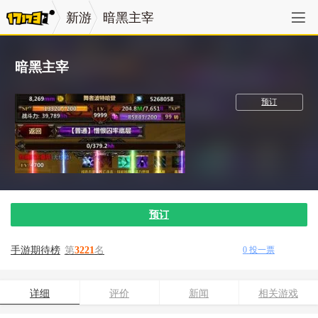
新游
暗黑主宰
暗黑主宰
卡牌
预订
预订
手游期待榜
第
3221
名
0
投一票
详细
评价
新闻
相关游戏