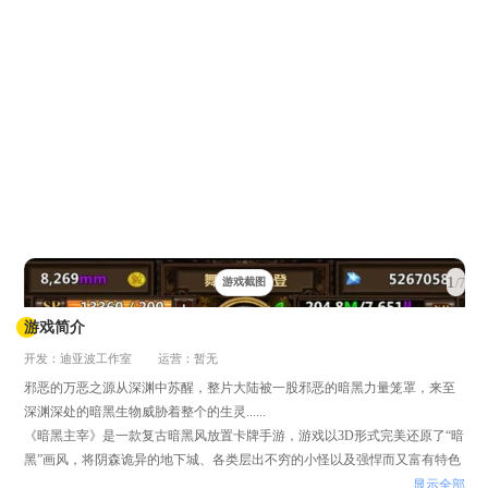
1
/7
游戏截图
游戏简介
开发：迪亚波工作室
运营：暂无
邪恶的万恶之源从深渊中苏醒，整片大陆被一股邪恶的暗黑力量笼罩，来至
深渊深处的暗黑生物威胁着整个的生灵......
《暗黑主宰》是一款复古暗黑风放置卡牌手游，游戏以3D形式完美还原了“暗
黑”画风，将阴森诡异的地下城、各类层出不穷的小怪以及强悍而又富有特色
的BOSS刻画得栩栩如生，令人眼前一亮，流连忘返。该游戏在设计过程中反
显示全部