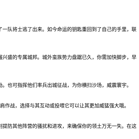
了一队将士逃了出来。如今命运的钥匙重回到了自己的手里，联
强兴盛的专属城邦。城外蛮族势力盘踞已久，你需加快脚步，早
励。也可指挥他们率兵出城征战，为你横扫沙场，威震寰宇。
并肩作战，选择与其互动或投喂它可以让其更加威猛强大哦。
刻提防其他阵营的骚扰和进攻，来确保你的领土万无一失。在这