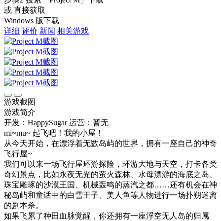
或 直接获取
Windows 版下载
详细
评价
新闻
相关游戏
游戏截图
游戏简介
开发：HappySugar
运营：暂无
mi~mu~ 起飞吧！我的小屋！
从今天开始，在漂浮着无数岛屿的世界，拥有一座自己的神奇
飞行屋~
我们可以来一场飞行屋环游探险，环游大地与天空，打卡各类
奇幻景点，比如永夜无光的萤火森林、水母漂游的海底之岛、
珠宝雕琢的沙漠王国、机械轰鸣的蒸汽之都……还有机会在神
秘岛屿和童话中的白雪王子、美人鱼等人物进行一场扑朔迷离
的剧本杀。
如果飞累了种田血脉觉醒，你还拥有一座浮空无人岛的归属