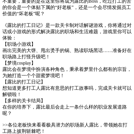
不重要，重要的是在这里你将成为露比的Boss，吃过打工的苦
的你会是一个体贴下属的“好老板”，还是一个会尽情发掘员工
价值的“坏老板”呢？
《露比的打工日记》是一款关卡制对话解谜游戏，你将通过对
话或小游戏的形式解决露比的职场和生活难题，游戏里你可以
体验：
【职场小游戏】
画出完美的大饼、甩出烫手的锅、熟读职场黑话……准备好在
职场路上打怪升级吧！
【梦境cosplay】
露比会在梦境中扮演各种角色，秉承着梦里什么都有的宗旨，
为她打造一个个甜蜜梦境吧！
【露比的打工日记】
想知道更多打工人露比有意思的打工故事吗，完成关卡就可以
解锁啦！
【多样的关卡结局】
在你的培养下，露比最后会走上一条什么样的职业发展道路
呢？
>>各位老板快来看看极具潜力的职场新人露比，带领她在打
工路上披荆斩棘吧！