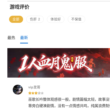
游戏评价
全部
伤肝
2
体验好
不保值
最热
最新
vip发哥
巫歌长吟整体观感很一般，剧情篇幅太短，故事没
靠旁白硬凑剧情，没有一点情感共鸣，纯属浪费制