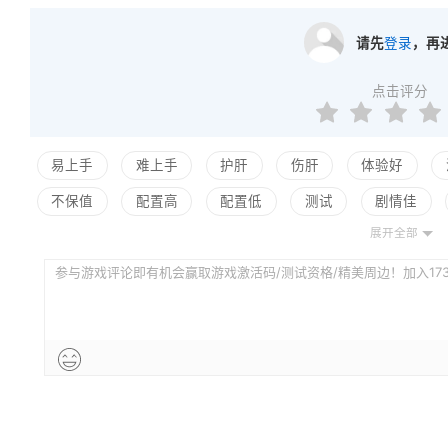
请先
登录
，再
点击评分
易上手
难上手
护肝
伤肝
体验好
不保值
配置高
配置低
测试
剧情佳
展开全部
平衡佳
平衡差
高自由
低自由
参与游戏评论即有机会赢取游戏激活码/测试资格/精美周边！加入173评