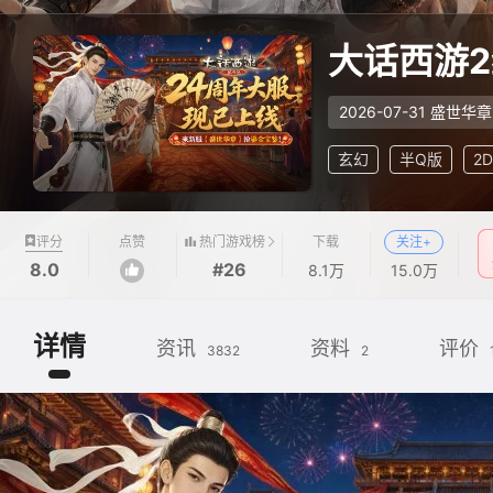
大话西游
2026-07-31 盛世华章
玄幻
半Q版
2D
热门游戏榜
评分
点赞
下载
关注+
8.0
#26
8.1万
15.0万
详情
资讯
资料
评价
3832
2