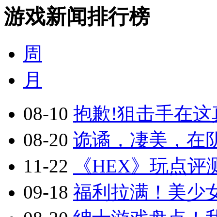
游戏新闻排行榜
周
月
08-10
抱歉!狙击手在这真
08-20
诡谲，凄美，在阴
11-22
《HEX》玩点评
09-18
福利拉满！美少