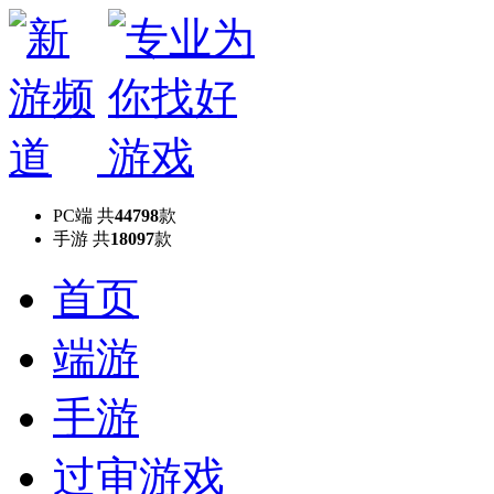
PC端
共
44798
款
手游
共
18097
款
首页
端游
手游
过审游戏