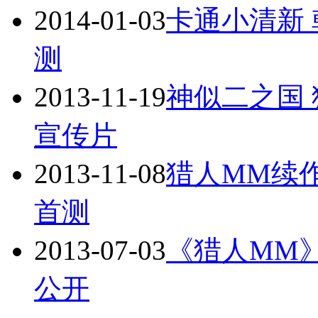
2014-01-03
卡通小清新 
测
2013-11-19
神似二之国
宣传片
2013-11-08
猎人MM续作
首测
2013-07-03
《猎人MM》
公开