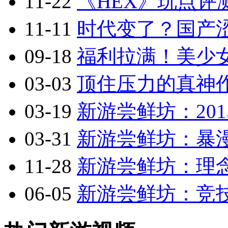
11-22
《HEX》玩点评
11-11
时代变了？国产涩
09-18
福利拉满！美少
03-03
顶住压力的真神作
03-19
新游尝鲜坊：201
03-31
新游尝鲜坊：暴漫乱
11-28
新游尝鲜坊：理念
06-05
新游尝鲜坊：竞技