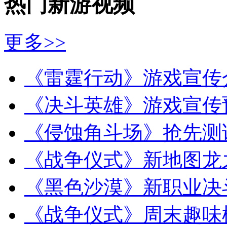
热门新游视频
更多>>
《雷霆行动》游戏宣传
《决斗英雄》游戏宣传
《侵蚀角斗场》抢先测
《战争仪式》新地图龙
《黑色沙漠》新职业决
《战争仪式》周末趣味