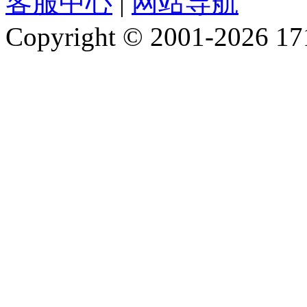
客服中心
|
网站导航
Copyright © 2001-2026 1717