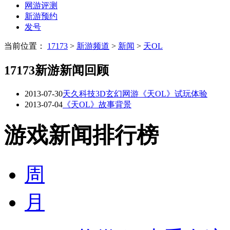
网游评测
新游预约
发号
当前位置：
17173
>
新游频道
>
新闻
>
天OL
17173新游新闻回顾
2013-07-30
天久科技3D玄幻网游《天OL》试玩体验
2013-07-04
《天OL》故事背景
游戏新闻排行榜
周
月