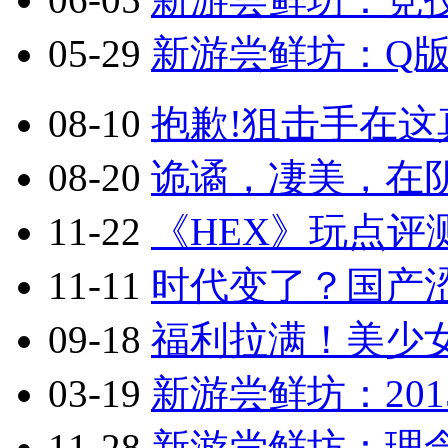
05-29
新游尝鲜坊：Q版2.
08-10
抱歉!狙击手在这真
08-20
诡谲，凄美，在阴
11-22
《HEX》玩点评
11-11
时代变了？国产涩
09-18
福利拉满！美少
03-19
新游尝鲜坊：201
11-28
新游尝鲜坊：理念