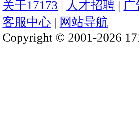
关于17173
|
人才招聘
|
广
客服中心
|
网站导航
Copyright © 2001-2026 1717