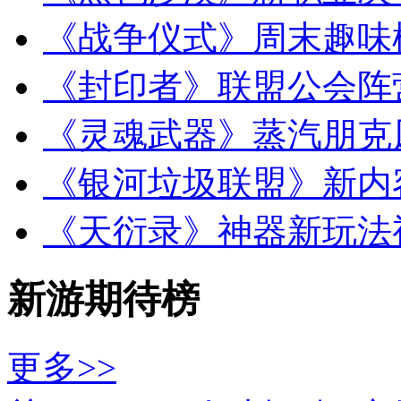
《战争仪式》周末趣味
《封印者》联盟公会阵
《灵魂武器》蒸汽朋克
《银河垃圾联盟》新内
《天衍录》神器新玩法
新游期待榜
更多>>