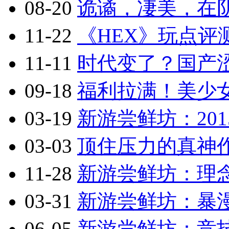
08-20
诡谲，凄美，在阴
11-22
《HEX》玩点评
11-11
时代变了？国产涩
09-18
福利拉满！美少
03-19
新游尝鲜坊：201
03-03
顶住压力的真神作
11-28
新游尝鲜坊：理念
03-31
新游尝鲜坊：暴漫乱
06-05
新游尝鲜坊：竞技