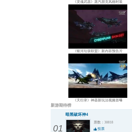
《灵魂武器》蒸汽朋克风格时装
《银河垃圾联盟》新内容预告片
《天衍录》神器新玩法视频首曝
新游期待榜
暗黑破坏神4
票数：30818
01
投票