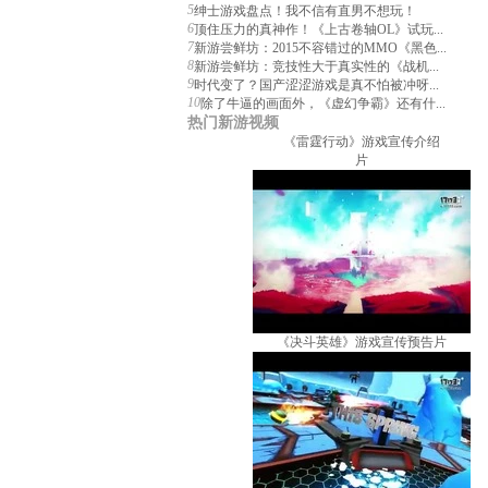
5
绅士游戏盘点！我不信有直男不想玩！
6
顶住压力的真神作！《上古卷轴OL》试玩...
7
新游尝鲜坊：2015不容错过的MMO《黑色...
8
新游尝鲜坊：竞技性大于真实性的《战机...
9
时代变了？国产涩涩游戏是真不怕被冲呀...
10
除了牛逼的画面外，《虚幻争霸》还有什...
热门新游视频
《雷霆行动》游戏宣传介绍
片
《决斗英雄》游戏宣传预告片