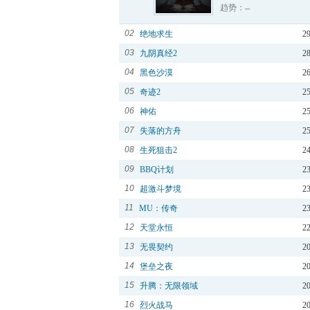
趋势：
02
绝地求生
2
03
九阴真经2
2
04
黑色沙漠
2
05
奇迹2
2
06
神佑
2
07
失落的方舟
2
08
生死狙击2
2
09
BBQ计划
2
10
超激斗梦境
2
11
MU：传奇
2
12
天堂永恒
2
13
无畏契约
2
14
堡垒之夜
2
15
升腾：无限领域
2
16
烈火战马
2