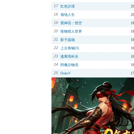
17
红色沙漠
2
18
领地人生
2
19
黑神话：悟空
1
20
怪物猎人世界
1
21
影子战场
1
22
上古卷轴OL
1
23
逃离塔科夫
1
24
阿佩尔物语
1
25
DokeV
1