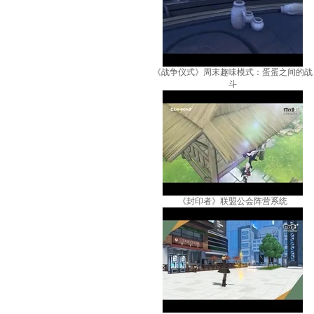
《战争仪式》周末趣味模式：蛋蛋之间的战
斗
《封印者》联盟公会阵营系统