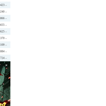
0423
0240
8866
8655
8625
8370
8109
8084
7724
×