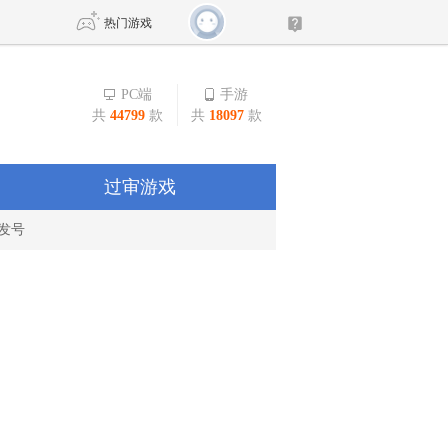
热门游戏
PC端
手游
共
44799
款
共
18097
款
DNF
传奇4
剑网3旗舰版
新天龙八部
过审游戏
发号
自由
诛仙世界
新仙侠5