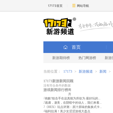
17173首页
网站导航
首页
新游期待榜
热门网游榜
新游
当前位置：
17173
>
新游频道
>
新闻
>
17173新游新闻回顾
没有符合条件的数据
游戏新闻排行榜
周
月
1
抱歉!狙击手在这真能为所欲为 最好玩的...
2
诡谲，凄美，在阴暗中的动人，我们来看...
3
《HEX》玩点评测：原汁原味的集换式卡...
4
福利拉满！美少女涩涩游戏大盘点