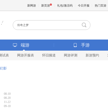
新网游
新页游
礼包/激活码
今日开服
热门页游
魔兽
天堂
端游
手游
测试表
网游开服表
怀旧频道
网游评测
新游预约
王权与
幻影
08-10
08-20
11-22
09-18