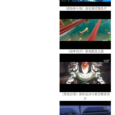
《侵蚀角斗场》抢先测试预告片
《战争仪式》新地图龙之园
《黑色沙漠》新职业决斗家完整宣传
片