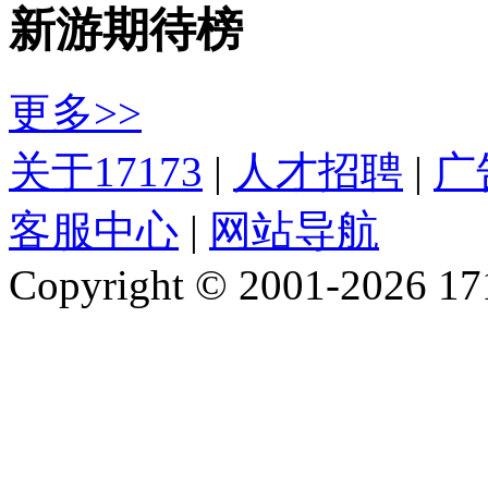
新游期待榜
更多>>
关于17173
|
人才招聘
|
广
客服中心
|
网站导航
Copyright © 2001-2026 1717