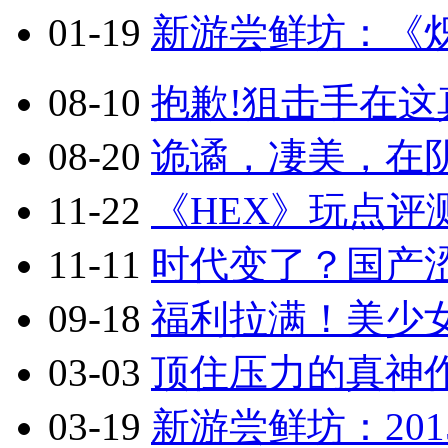
01-19
新游尝鲜坊：《炽
08-10
抱歉!狙击手在这真
08-20
诡谲，凄美，在阴
11-22
《HEX》玩点评
11-11
时代变了？国产涩
09-18
福利拉满！美少
03-03
顶住压力的真神作
03-19
新游尝鲜坊：201