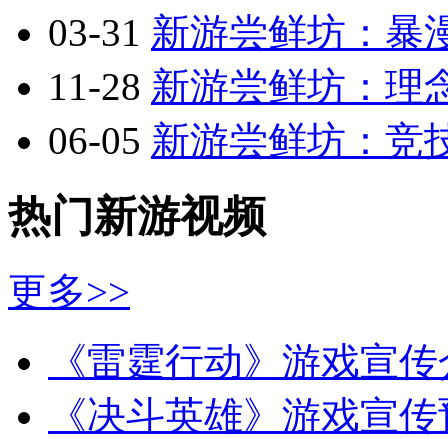
03-31
新游尝鲜坊：暴漫乱
11-28
新游尝鲜坊：理念
06-05
新游尝鲜坊：竞技
热门新游视频
更多>>
《雷霆行动》游戏宣传
《决斗英雄》游戏宣传