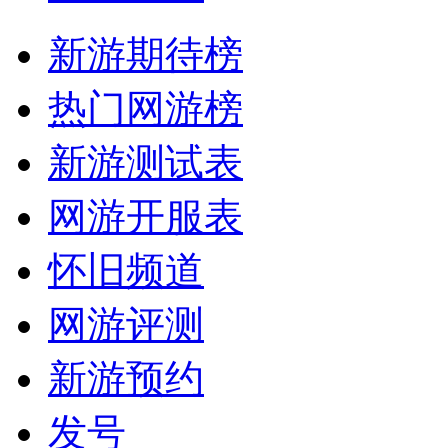
新游期待榜
热门网游榜
新游测试表
网游开服表
怀旧频道
网游评测
新游预约
发号