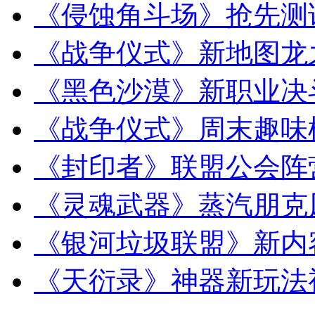
《侵蚀角斗场》抢先测
《战争仪式》新地图龙
《黑色沙漠》新职业决
《战争仪式》周末趣味
《封印者》联盟公会阵
《灵魂武器》蒸汽朋克
《银河垃圾联盟》新内
《天衍录》神器新玩法