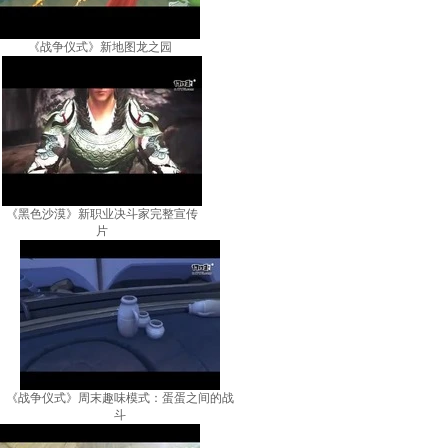
《战争仪式》新地图龙之园
《黑色沙漠》新职业决斗家完整宣传
片
《战争仪式》周末趣味模式：蛋蛋之间的战
斗