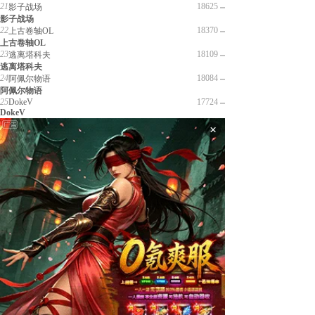
21
18625
影子战场
影子战场
22
18370
上古卷轴OL
上古卷轴OL
23
18109
逃离塔科夫
逃离塔科夫
24
18084
阿佩尔物语
阿佩尔物语
25
DokeV
17724
DokeV
×