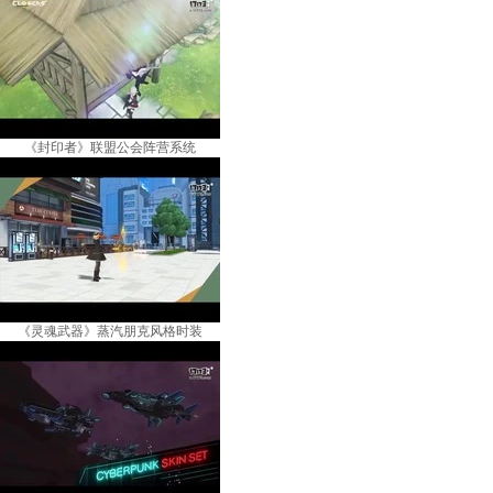
《封印者》联盟公会阵营系统
《灵魂武器》蒸汽朋克风格时装