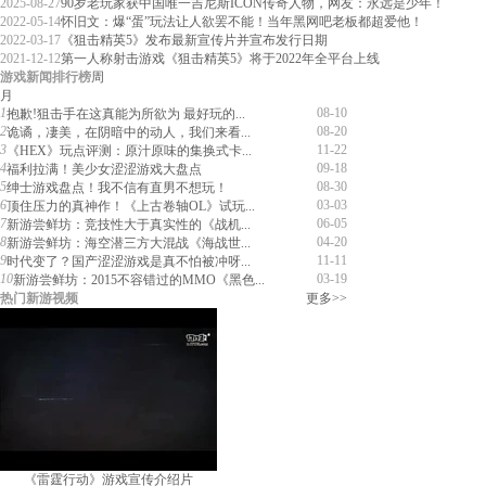
2025-08-27
90岁老玩家获中国唯一吉尼斯ICON传奇人物，网友：永远是少年！
2022-05-14
怀旧文：爆“蛋”玩法让人欲罢不能！当年黑网吧老板都超爱他！
2022-03-17
《狙击精英5》发布最新宣传片并宣布发行日期
2021-12-12
第一人称射击游戏《狙击精英5》将于2022年全平台上线
游戏新闻排行榜
周
月
1
08-10
抱歉!狙击手在这真能为所欲为 最好玩的...
2
08-20
诡谲，凄美，在阴暗中的动人，我们来看...
3
11-22
《HEX》玩点评测：原汁原味的集换式卡...
4
09-18
福利拉满！美少女涩涩游戏大盘点
5
08-30
绅士游戏盘点！我不信有直男不想玩！
6
03-03
顶住压力的真神作！《上古卷轴OL》试玩...
7
06-05
新游尝鲜坊：竞技性大于真实性的《战机...
8
04-20
新游尝鲜坊：海空潜三方大混战《海战世...
9
11-11
时代变了？国产涩涩游戏是真不怕被冲呀...
10
03-19
新游尝鲜坊：2015不容错过的MMO《黑色...
热门新游视频
更多>>
《雷霆行动》游戏宣传介绍片