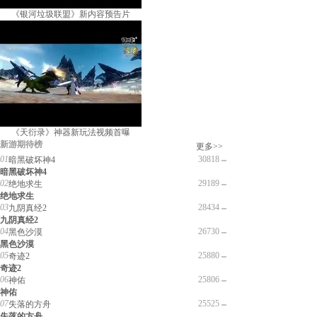
《银河垃圾联盟》新内容预告片
《天衍录》神器新玩法视频首曝
新游期待榜
更多>>
01
30818
暗黑破坏神4
暗黑破坏神4
02
29189
绝地求生
绝地求生
03
28434
九阴真经2
九阴真经2
04
26730
黑色沙漠
黑色沙漠
05
25880
奇迹2
奇迹2
06
25806
神佑
神佑
07
25525
失落的方舟
失落的方舟