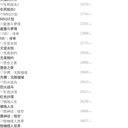
08
24250
生死狙击2
生死狙击2
09
23764
BBQ计划
BBQ计划
10
23541
超激斗梦境
超激斗梦境
11
23008
MU：传奇
MU：传奇
12
22755
天堂永恒
天堂永恒
13
20938
无畏契约
无畏契约
14
20888
堡垒之夜
堡垒之夜
15
20669
升腾：无限领域
升腾：无限领域
16
20619
烈火战马
烈火战马
17
20423
红色沙漠
红色沙漠
18
20240
领地人生
领地人生
19
18866
黑神话：悟空
黑神话：悟空
20
18655
怪物猎人世界
怪物猎人世界