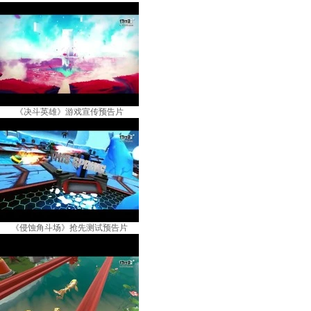
《决斗英雄》游戏宣传预告片
《侵蚀角斗场》抢先测试预告片