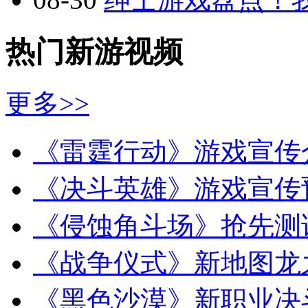
热门新游视频
更多>>
《雷霆行动》游戏宣传
《决斗英雄》游戏宣传
《侵蚀角斗场》抢先测
《战争仪式》新地图龙
《黑色沙漠》新职业决