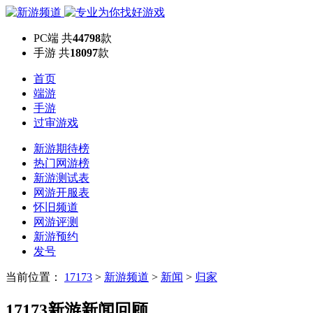
PC端
共
44798
款
手游
共
18097
款
首页
端游
手游
过审游戏
新游期待榜
热门网游榜
新游测试表
网游开服表
怀旧频道
网游评测
新游预约
发号
当前位置：
17173
>
新游频道
>
新闻
>
归家
17173新游新闻回顾