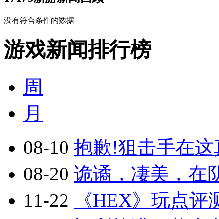
没有符合条件的数据
游戏新闻排行榜
周
月
08-10
抱歉!狙击手在这真
08-20
诡谲，凄美，在阴
11-22
《HEX》玩点评