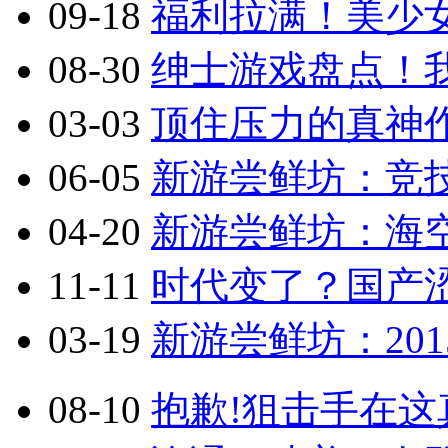
09-18
福利拉满！美少
08-30
绅士游戏盘点！
03-03
顶住压力的真神作
06-05
新游尝鲜坊：竞技
04-20
新游尝鲜坊：海空
11-11
时代变了？国产涩
03-19
新游尝鲜坊：201
08-10
抱歉!狙击手在这真