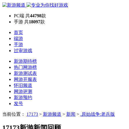
PC端
共
44798
款
手游
共
18097
款
首页
端游
手游
过审游戏
新游期待榜
热门网游榜
新游测试表
网游开服表
怀旧频道
网游评测
新游预约
发号
当前位置：
17173
>
新游频道
>
新闻
>
.原始战争:老兵版
17173新游新闻回顾