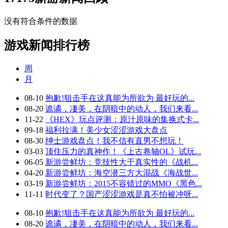
没有符合条件的数据
游戏新闻排行榜
周
月
08-10
抱歉!狙击手在这真能为所欲为 最好玩的...
08-20
诡谲，凄美，在阴暗中的动人，我们来看...
11-22
《HEX》玩点评测：原汁原味的集换式卡...
09-18
福利拉满！美少女涩涩游戏大盘点
08-30
绅士游戏盘点！我不信有直男不想玩！
03-03
顶住压力的真神作！《上古卷轴OL》试玩...
06-05
新游尝鲜坊：竞技性大于真实性的《战机...
04-20
新游尝鲜坊：海空潜三方大混战《海战世...
03-19
新游尝鲜坊：2015不容错过的MMO《黑色...
11-11
时代变了？国产涩涩游戏是真不怕被冲呀...
08-10
抱歉!狙击手在这真能为所欲为 最好玩的...
08-20
诡谲，凄美，在阴暗中的动人，我们来看...