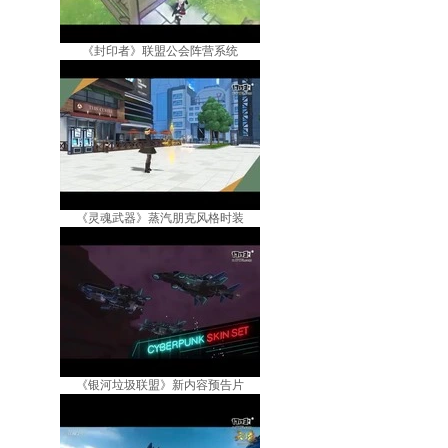
《封印者》联盟公会阵营系统
《灵魂武器》蒸汽朋克风格时装
《银河垃圾联盟》新内容预告片