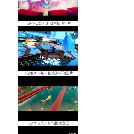
《决斗英雄》游戏宣传预告片
《侵蚀角斗场》抢先测试预告片
《战争仪式》新地图龙之园