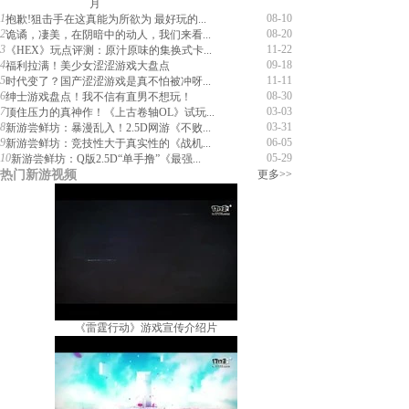
月
1
08-10
抱歉!狙击手在这真能为所欲为 最好玩的...
2
08-20
诡谲，凄美，在阴暗中的动人，我们来看...
3
11-22
《HEX》玩点评测：原汁原味的集换式卡...
4
09-18
福利拉满！美少女涩涩游戏大盘点
5
11-11
时代变了？国产涩涩游戏是真不怕被冲呀...
6
08-30
绅士游戏盘点！我不信有直男不想玩！
7
03-03
顶住压力的真神作！《上古卷轴OL》试玩...
8
03-31
新游尝鲜坊：暴漫乱入！2.5D网游《不败...
9
06-05
新游尝鲜坊：竞技性大于真实性的《战机...
10
05-29
新游尝鲜坊：Q版2.5D“单手撸”《最强...
热门新游视频
更多>>
《雷霆行动》游戏宣传介绍片