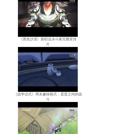
《黑色沙漠》新职业决斗家完整宣传
片
《战争仪式》周末趣味模式：蛋蛋之间的战
斗