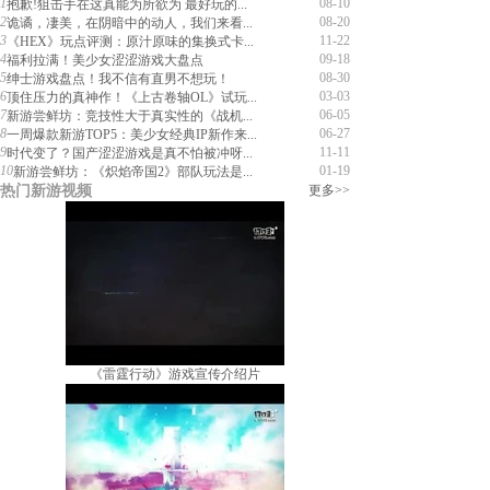
1
08-10
抱歉!狙击手在这真能为所欲为 最好玩的...
2
08-20
诡谲，凄美，在阴暗中的动人，我们来看...
3
11-22
《HEX》玩点评测：原汁原味的集换式卡...
4
09-18
福利拉满！美少女涩涩游戏大盘点
5
08-30
绅士游戏盘点！我不信有直男不想玩！
6
03-03
顶住压力的真神作！《上古卷轴OL》试玩...
7
06-05
新游尝鲜坊：竞技性大于真实性的《战机...
8
06-27
一周爆款新游TOP5：美少女经典IP新作来...
9
11-11
时代变了？国产涩涩游戏是真不怕被冲呀...
10
01-19
新游尝鲜坊：《炽焰帝国2》部队玩法是...
热门新游视频
更多>>
《雷霆行动》游戏宣传介绍片