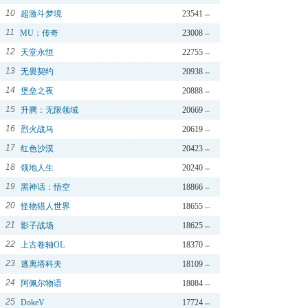
10
超激斗梦境
23541
11
MU：传奇
23008
12
天堂永恒
22755
13
无畏契约
20938
14
堡垒之夜
20888
15
升腾：无限领域
20669
16
烈火战马
20619
17
红色沙漠
20423
18
领地人生
20240
19
黑神话：悟空
18866
20
怪物猎人世界
18655
21
影子战场
18625
22
上古卷轴OL
18370
23
逃离塔科夫
18109
24
阿佩尔物语
18084
25
DokeV
17724