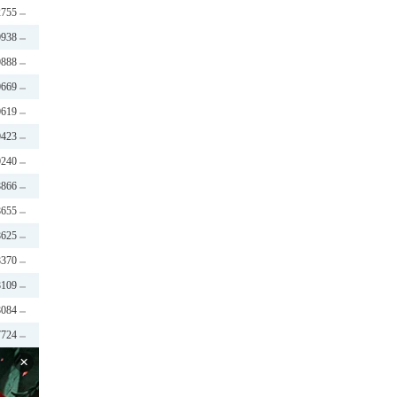
2755
0938
0888
0669
0619
0423
0240
8866
8655
8625
8370
8109
8084
7724
×