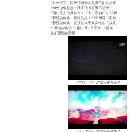
5
时代变了？国产涩涩游戏是真不怕被冲呀...
6
绅士游戏盘点！我不信有直男不想玩！
7
顶住压力的真神作！《上古卷轴OL》试玩...
8
新游尝鲜坊：暴漫乱入！2.5D网游《不败...
9
新游尝鲜坊：竞技性大于真实性的《战机...
10
新游尝鲜坊：Q版2.5D“单手撸”《最强...
热门新游视频
《雷霆行动》游戏宣传介绍片
《决斗英雄》游戏宣传预告片