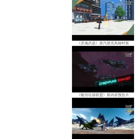
《灵魂武器》蒸汽朋克风格时装
《银河垃圾联盟》新内容预告片