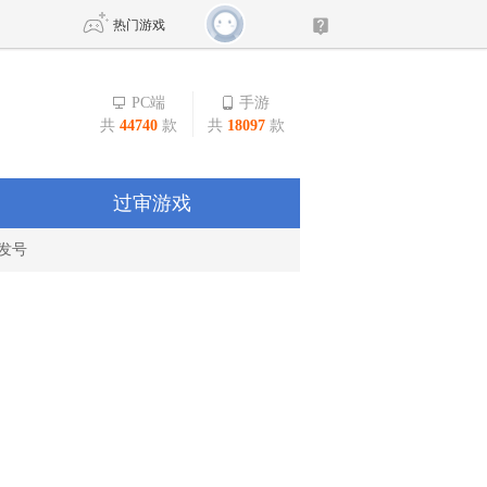
热门游戏
PC端
手游
共
44740
款
共
18097
款
DNF
传奇4
剑网3旗舰版
新天龙八部
过审游戏
发号
自由
诛仙世界
新仙侠5