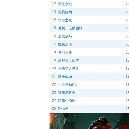
12
天堂永恒
2
13
无畏契约
2
14
堡垒之夜
2
15
升腾：无限领域
2
16
烈火战马
2
17
红色沙漠
2
18
领地人生
2
19
黑神话：悟空
1
20
怪物猎人世界
1
21
影子战场
1
22
上古卷轴OL
1
23
逃离塔科夫
1
24
阿佩尔物语
1
25
DokeV
1