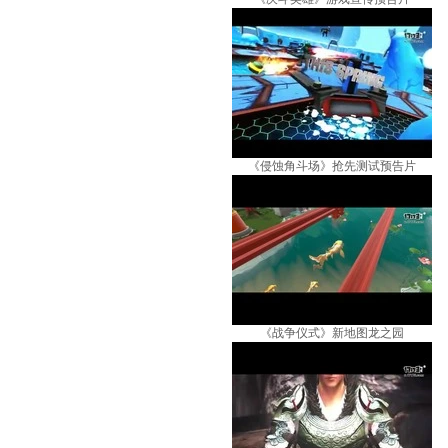
《侵蚀角斗场》抢先测试预告片
《战争仪式》新地图龙之园