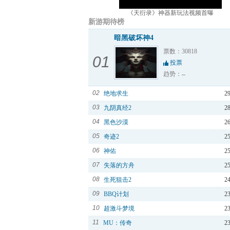
《天衍录》神器新玩法视频首曝
新游期待榜
暗黑破坏神4
票数：30818
01
投票
趋势：
02
绝地求生
2
03
九阴真经2
2
04
黑色沙漠
2
05
奇迹2
2
06
神佑
2
07
失落的方舟
2
08
生死狙击2
2
09
BBQ计划
2
10
超激斗梦境
2
11
MU：传奇
2