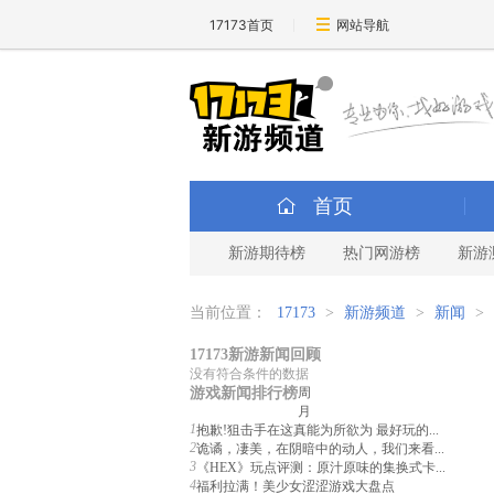
17173首页
网站导航
首页
新游期待榜
热门网游榜
新游
当前位置：
17173
>
新游频道
>
新闻
>
17173新游新闻回顾
没有符合条件的数据
游戏新闻排行榜
周
月
1
抱歉!狙击手在这真能为所欲为 最好玩的...
2
诡谲，凄美，在阴暗中的动人，我们来看...
3
《HEX》玩点评测：原汁原味的集换式卡...
4
福利拉满！美少女涩涩游戏大盘点