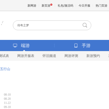
新网游
新页游
礼包/激活码
今日开服
热门页游
魔兽
天堂
端游
手游
测试表
网游开服表
怀旧频道
网游评测
新游预约
王权与
五行山
08-10
08-20
11-22
09-18