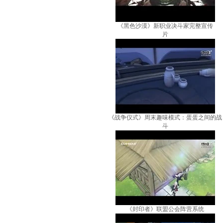
《黑色沙漠》新职业决斗家完整宣传
片
《战争仪式》周末趣味模式：蛋蛋之间的战
斗
《封印者》联盟公会阵营系统