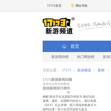
17173首页
网站导航
首页
新游期待榜
热门网游榜
新游
当前位置：
17173
>
新游频道
>
新闻
>
17173新游新闻回顾
没有符合条件的数据
游戏新闻排行榜
周
月
抱歉!狙击手在这真能为所欲为 最好玩的...
诡谲，凄美，在阴暗中的动人，我们来看...
《HEX》玩点评测：原汁原味的集换式卡...
福利拉满！美少女涩涩游戏大盘点