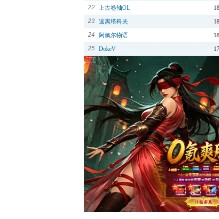
22
上古卷轴OL
1
23
逃离塔科夫
1
24
阿佩尔物语
1
25
DokeV
1