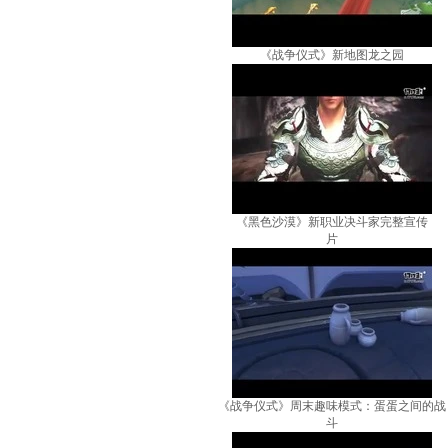
《战争仪式》新地图龙之园
《黑色沙漠》新职业决斗家完整宣传
片
《战争仪式》周末趣味模式：蛋蛋之间的战
斗