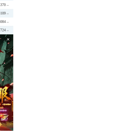
8370
8109
8084
7724
×