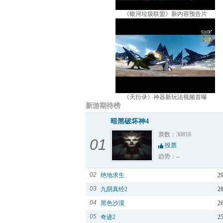
《银河垃圾联盟》新内容预告片
《天衍录》神器新玩法视频首曝
新游期待榜
暗黑破坏神4
票数：30818
01
投票
趋势：
02
绝地求生
2
03
九阴真经2
2
04
黑色沙漠
2
05
奇迹2
2