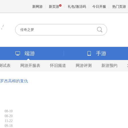
新网游
新页游
礼包/激活码
今日开服
热门页游
魔兽
天堂
端游
手游
测试表
网游开服表
怀旧频道
网游评测
新游预约
王权与
罗杰高棉的复仇
08-10
08-20
11-22
09-18