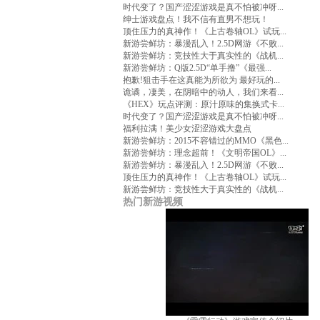
时代变了？国产涩涩游戏是真不怕被冲呀...
绅士游戏盘点！我不信有直男不想玩！
顶住压力的真神作！《上古卷轴OL》试玩...
新游尝鲜坊：暴漫乱入！2.5D网游《不败...
新游尝鲜坊：竞技性大于真实性的《战机...
新游尝鲜坊：Q版2.5D“单手撸”《最强...
抱歉!狙击手在这真能为所欲为 最好玩的...
诡谲，凄美，在阴暗中的动人，我们来看...
《HEX》玩点评测：原汁原味的集换式卡...
时代变了？国产涩涩游戏是真不怕被冲呀...
福利拉满！美少女涩涩游戏大盘点
新游尝鲜坊：2015不容错过的MMO《黑色...
新游尝鲜坊：理念超前！《文明帝国OL》...
新游尝鲜坊：暴漫乱入！2.5D网游《不败...
顶住压力的真神作！《上古卷轴OL》试玩...
新游尝鲜坊：竞技性大于真实性的《战机...
热门新游视频