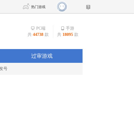
热门游戏
PC端
手游
共
44738
款
共
18095
款
DNF
传奇4
剑网3旗舰版
新天龙八部
过审游戏
发号
自由
诛仙世界
新仙侠5