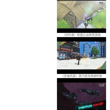
《封印者》联盟公会阵营系统
《灵魂武器》蒸汽朋克风格时装