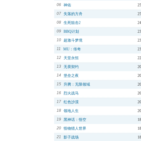
06
神佑
2
07
失落的方舟
2
08
生死狙击2
2
09
BBQ计划
2
10
超激斗梦境
2
11
MU：传奇
2
12
天堂永恒
2
13
无畏契约
2
14
堡垒之夜
2
15
升腾：无限领域
2
16
烈火战马
2
17
红色沙漠
2
18
领地人生
2
19
黑神话：悟空
1
20
怪物猎人世界
1
21
影子战场
1