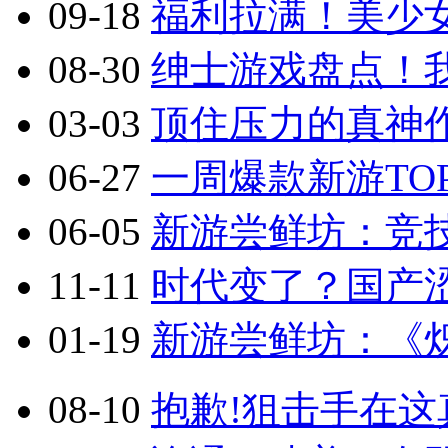
09-18
福利拉满！美少
08-30
绅士游戏盘点！
03-03
顶住压力的真神作
06-27
一周爆款新游TOP
06-05
新游尝鲜坊：竞技
11-11
时代变了？国产涩
01-19
新游尝鲜坊：《炽
08-10
抱歉!狙击手在这真