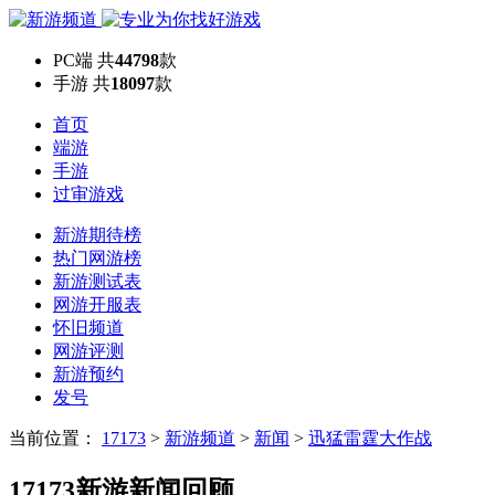
PC端
共
44798
款
手游
共
18097
款
首页
端游
手游
过审游戏
新游期待榜
热门网游榜
新游测试表
网游开服表
怀旧频道
网游评测
新游预约
发号
当前位置：
17173
>
新游频道
>
新闻
>
迅猛雷霆大作战
17173新游新闻回顾