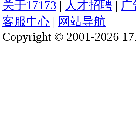
关于17173
|
人才招聘
|
广
客服中心
|
网站导航
Copyright © 2001-2026 1717