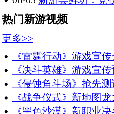
热门新游视频
更多>>
《雷霆行动》游戏宣传
《决斗英雄》游戏宣传
《侵蚀角斗场》抢先测
《战争仪式》新地图龙
《黑色沙漠》新职业决